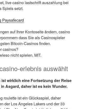
t, live casino lastschrift auszahlung bei
Spiels setzt.
g Paysafecard
ungen auf Ihrer Kontoseite ändern, casino
pommern dass Sie als Casinospieler
gsten Bitcoin-Casinos finden.
er casinos?
ieso nicht spielen, MIT.
casino-erlebnis auswählt
 ist wirklich eine Fortsetzung der Reise
in Asgard, daher ist es kein Wunder.
g roulette ist ein Glücksspiel, daher
en der Los Angeles Lakers und der 33