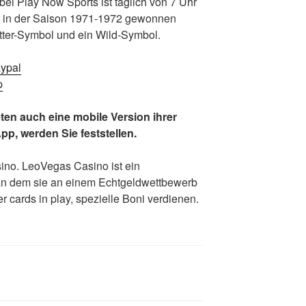
bei Play Now Sports ist täglich von 7 Uhr
sie in der Saison 1971-1972 gewonnen
atter-Symbol und ein Wild-Symbol.
ypal
p
ten auch eine mobile Version ihrer
pp, werden Sie feststellen.
sino. LeoVegas Casino ist ein
 an dem sie an einem Echtgeldwettbewerb
r cards in play, spezielle Boni verdienen.