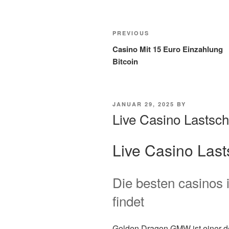
Beitragsnavigation
Previous
PREVIOUS
Post
Casino Mit 15 Euro Einzahlung
Bitcoin
POSTED
JANUAR 29, 2025
BY
ON
Live Casino Lastsch
Live Casino Last
Die besten casinos 
findet
Golden Dragon GMW ist einer de