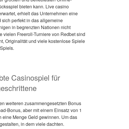
cksspiel bieten kann. Live casino
erwartet, erhielt das Unternehmen eine
sich perfekt in das allgemeine
enigen in begrenzten Nationen nicht
 vielen Freeroll-Turniere von Redbet sind
t, Originalität und viele kostenlose Spiele
Spiels.
bte Casinospiel für
geschrittene
inen weiteren zusammengesetzten Bonus
ad-Bonus, aber mit einem Einsatz von 1
ch eine Menge Geld gewinnen. Um das
estalten, in dem viele dachten.