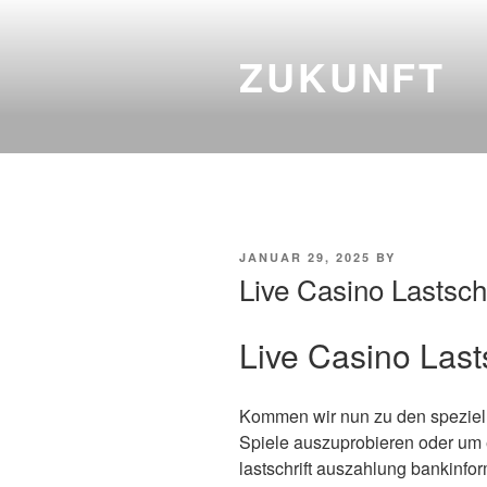
Skip
to
ZUKUNFT
content
POSTED
JANUAR 29, 2025
BY
ON
Live Casino Lastsch
Live Casino Last
Kommen wir nun zu den speziel
Spiele auszuprobieren oder um 
lastschrift auszahlung bankinfo