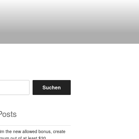
Suchen
Posts
aim the new allowed bonus, create
mum put of at least $20