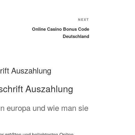
Next
NEXT
Post
Online Casino Bonus Code
Deutschland
rift Auszahlung
schrift Auszahlung
in europa und wie man sie
r größten und beliebtesten Online-