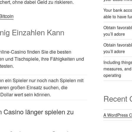
hert, ohne dabei Geld zu riskieren.
Your bank accou
Bitcoin
able to have fu
Obtain favorab
ig Einzahlen Kann
you’ll adore
Obtain favorab
you’ll adore
line-Casino finden Sie die besten
n und Tischspiele, ihre Fähigkeiten und
Including thing
testen.
measures, and
operating
n ein Spieler nur noch nach Spielen mit
eren großen Einsatz suchen, die
 Dollar wert sein können.
Recent
m Casino länger spielen zu
A WordPress 