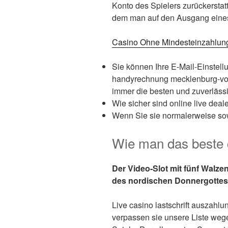
Konto des Spielers zurückerstatte
dem man auf den Ausgang eines 
Casino Ohne Mindesteinzahlun
Sie können Ihre E-Mail-Einstell
handyrechnung mecklenburg-vor
immer die besten und zuverlässi
Wie sicher sind online live deal
Wenn Sie sie normalerweise sow
Wie man das beste 
Der Video-Slot mit fünf Walzen
des nordischen Donnergottes 
Live casino lastschrift auszahlun
verpassen sie unsere Liste weg