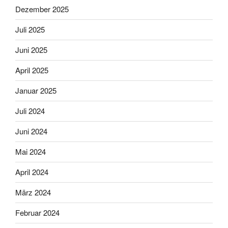
Dezember 2025
Juli 2025
Juni 2025
April 2025
Januar 2025
Juli 2024
Juni 2024
Mai 2024
April 2024
März 2024
Februar 2024