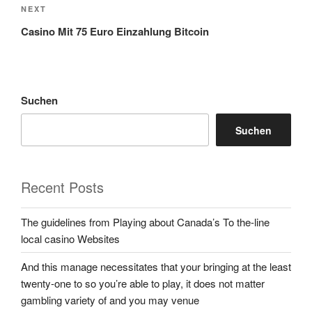
Next
NEXT
Post
Casino Mit 75 Euro Einzahlung Bitcoin
Suchen
Suchen
Recent Posts
The guidelines from Playing about Canada’s To the-line
local casino Websites
And this manage necessitates that your bringing at the least
twenty-one to so you’re able to play, it does not matter
gambling variety of and you may venue