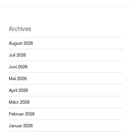
Archives
August 2026
Juli 2026
Juni 2026
Mai 2026
April 2026
März 2026
Februar 2026
Januar 2026