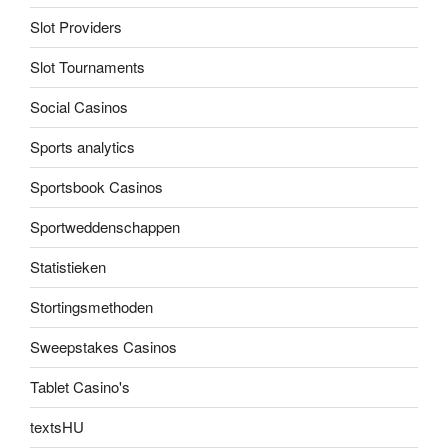
Slot Providers
Slot Tournaments
Social Casinos
Sports analytics
Sportsbook Casinos
Sportweddenschappen
Statistieken
Stortingsmethoden
Sweepstakes Casinos
Tablet Casino's
textsHU