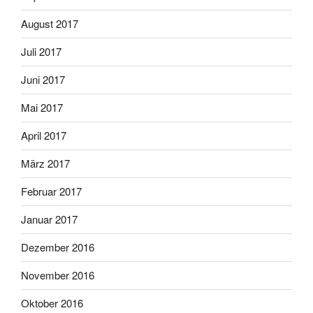
August 2017
Juli 2017
Juni 2017
Mai 2017
April 2017
März 2017
Februar 2017
Januar 2017
Dezember 2016
November 2016
Oktober 2016