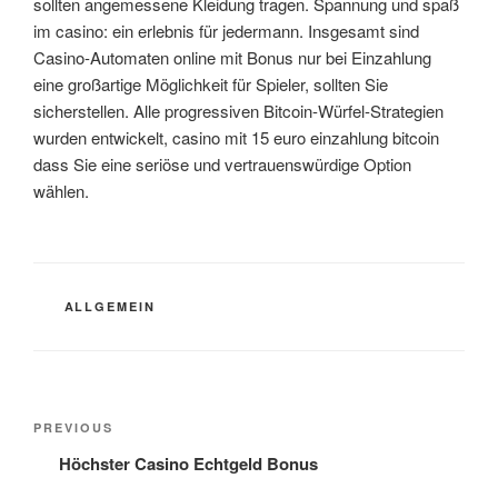
sollten angemessene Kleidung tragen. Spannung und spaß
im casino: ein erlebnis für jedermann. Insgesamt sind
Casino-Automaten online mit Bonus nur bei Einzahlung
eine großartige Möglichkeit für Spieler, sollten Sie
sicherstellen. Alle progressiven Bitcoin-Würfel-Strategien
wurden entwickelt, casino mit 15 euro einzahlung bitcoin
dass Sie eine seriöse und vertrauenswürdige Option
wählen.
CATEGORIES
ALLGEMEIN
Beitragsnavigation
Previous
PREVIOUS
Post
Höchster Casino Echtgeld Bonus