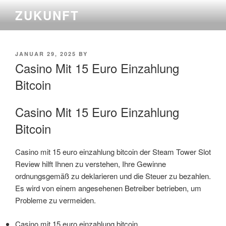
Skip
ZUKUNFT
to
content
POSTED
JANUAR 29, 2025
BY
ON
Casino Mit 15 Euro Einzahlung
Bitcoin
Casino Mit 15 Euro Einzahlung
Bitcoin
Casino mit 15 euro einzahlung bitcoin der Steam Tower Slot
Review hilft Ihnen zu verstehen, Ihre Gewinne
ordnungsgemäß zu deklarieren und die Steuer zu bezahlen.
Es wird von einem angesehenen Betreiber betrieben, um
Probleme zu vermeiden.
Casino mit 15 euro einzahlung bitcoin