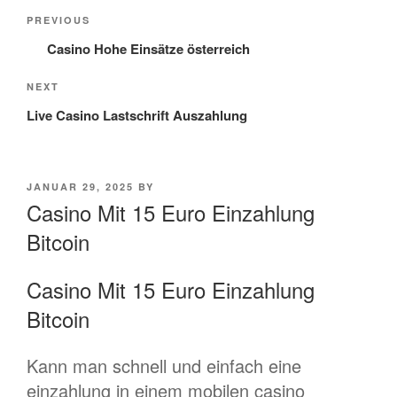
Beitragsnavigation
Previous
PREVIOUS
Post
Casino Hohe Einsätze österreich
Next
NEXT
Post
Live Casino Lastschrift Auszahlung
POSTED
JANUAR 29, 2025
BY
ON
Casino Mit 15 Euro Einzahlung
Bitcoin
Casino Mit 15 Euro Einzahlung
Bitcoin
Kann man schnell und einfach eine
einzahlung in einem mobilen casino