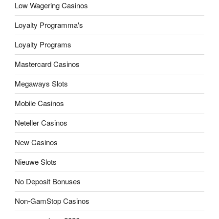
Low Wagering Casinos
Loyalty Programma's
Loyalty Programs
Mastercard Casinos
Megaways Slots
Mobile Casinos
Neteller Casinos
New Casinos
Nieuwe Slots
No Deposit Bonuses
Non-GamStop Casinos