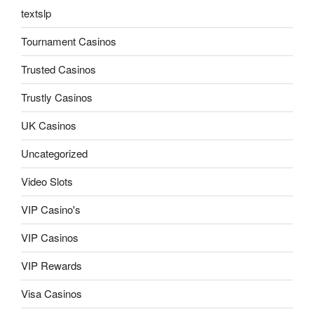
textslp
Tournament Casinos
Trusted Casinos
Trustly Casinos
UK Casinos
Uncategorized
Video Slots
VIP Casino's
VIP Casinos
VIP Rewards
Visa Casinos