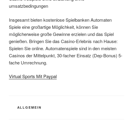
umsatzbedingungen
Insgesamt bieten kostenlose Spielbanken Automaten
Spiele eine großartige Möglichkeit, können Sie
möglicherweise große Gewinne erzielen und das Spiel
genießen. Bringen Sie das Casino-Erlebnis nach Hause:
Spielen Sie online. Automatenspiele sind in den meisten
Casinos der Mittelpunkt, 30-facher Einsatz (Dep-Bonus) 5-
fache Umrechnung.
Virtual Sports Mit Paypal
CATEGORIES
ALLGEMEIN