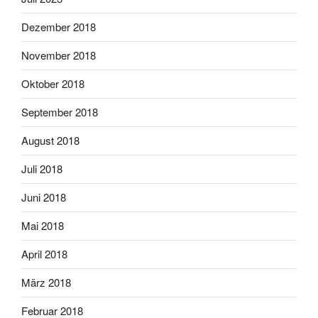
Dezember 2018
November 2018
Oktober 2018
September 2018
August 2018
Juli 2018
Juni 2018
Mai 2018
April 2018
März 2018
Februar 2018