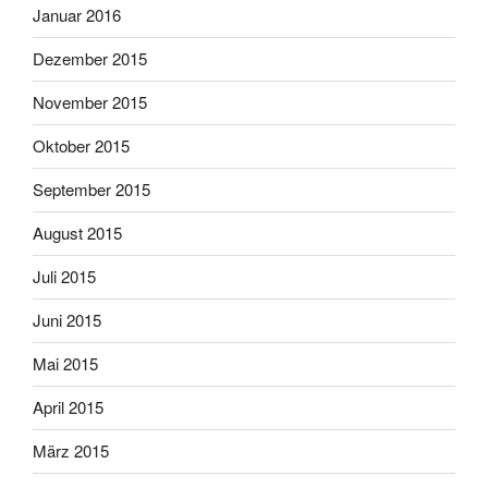
Januar 2016
Dezember 2015
November 2015
Oktober 2015
September 2015
August 2015
Juli 2015
Juni 2015
Mai 2015
April 2015
März 2015