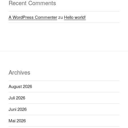
Recent Comments
A WordPress Commenter
zu
Hello world!
Archives
August 2026
Juli 2026
Juni 2026
Mai 2026