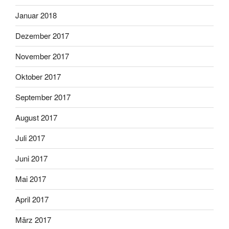
Januar 2018
Dezember 2017
November 2017
Oktober 2017
September 2017
August 2017
Juli 2017
Juni 2017
Mai 2017
April 2017
März 2017