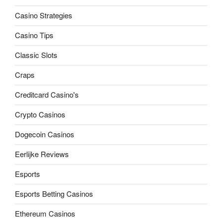
Casino Strategies
Casino Tips
Classic Slots
Craps
Creditcard Casino's
Crypto Casinos
Dogecoin Casinos
Eerlijke Reviews
Esports
Esports Betting Casinos
Ethereum Casinos