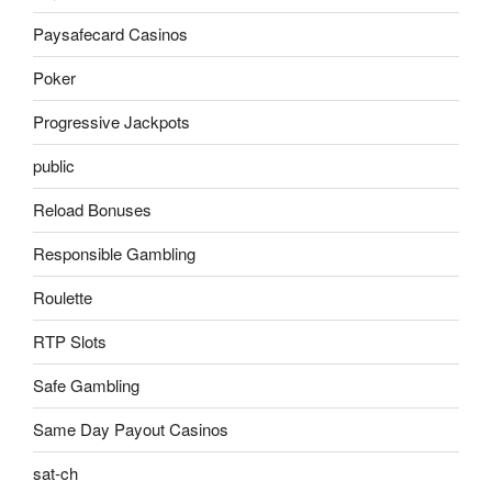
Paysafecard Casinos
Poker
Progressive Jackpots
public
Reload Bonuses
Responsible Gambling
Roulette
RTP Slots
Safe Gambling
Same Day Payout Casinos
sat-ch