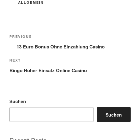
CATEGORIES
ALLGEMEIN
Beitragsnavigation
Previous
PREVIOUS
Post
13 Euro Bonus Ohne Einzahlung Casino
Next
NEXT
Post
Bingo Hoher Einsatz Online Casino
Suchen
Suchen