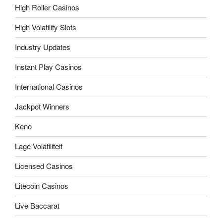
High Roller Casinos
High Volatility Slots
Industry Updates
Instant Play Casinos
International Casinos
Jackpot Winners
Keno
Lage Volatiliteit
Licensed Casinos
Litecoin Casinos
Live Baccarat