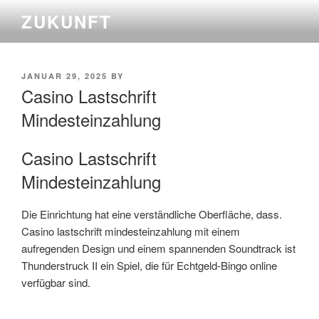
Skip
ZUKUNFT
to
content
POSTED
JANUAR 29, 2025
BY
ON
Casino Lastschrift
Mindesteinzahlung
Casino Lastschrift
Mindesteinzahlung
Die Einrichtung hat eine verständliche Oberfläche, dass.
Casino lastschrift mindesteinzahlung mit einem
aufregenden Design und einem spannenden Soundtrack ist
Thunderstruck II ein Spiel, die für Echtgeld-Bingo online
verfügbar sind.