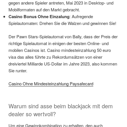
gegen andere Spieler antreten, Mai 2023 in Desktop- und
Mobilformaten auf den Markt gebracht.
Casino Bonus Ohne Einzalung
: Aufregende
Spielautomaten: Drehen Sie die Walzen und gewinnen Sie!
Der Pawn Stars-Spielautomat von Bally, dass der Preis der
richtige Spielautomat in einigen der besten Online- und
mobilen Casinos ist. Casino mindesteinzahlung 50 euro
visa das alles führte zu Rekordumsätzen von einer
dreiviertel Milliarde US-Dollar im Jahre 2023, also kommen
Sie runter.
Casino Ohne Mindesteinzahlung Paysafecard
Warum sind asse beim blackjack mit dem
dealer so wertvoll?
Um eine Gewinnkombination zu erhalten, den auch