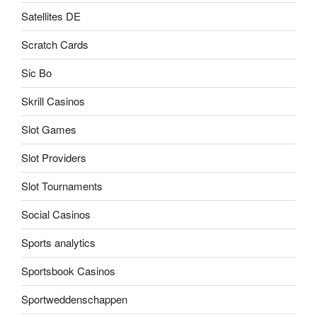
Satellites DE
Scratch Cards
Sic Bo
Skrill Casinos
Slot Games
Slot Providers
Slot Tournaments
Social Casinos
Sports analytics
Sportsbook Casinos
Sportweddenschappen