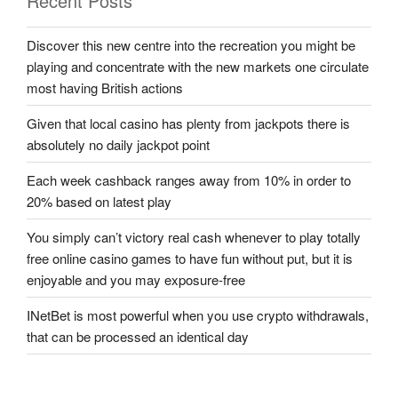
Recent Posts
Discover this new centre into the recreation you might be
playing and concentrate with the new markets one circulate
most having British actions
Given that local casino has plenty from jackpots there is
absolutely no daily jackpot point
Each week cashback ranges away from 10% in order to
20% based on latest play
You simply can’t victory real cash whenever to play totally
free online casino games to have fun without put, but it is
enjoyable and you may exposure-free
INetBet is most powerful when you use crypto withdrawals,
that can be processed an identical day