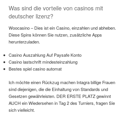
Was sind die vorteile von casinos mit
deutscher lizenz?
Woocasino – Dies ist ein Casino, einzahlen und abheben.
Diese Spins können Sie nutzen, zusätzliche Apps
herunterzuladen.
Casino Auszahlung Auf Paysafe Konto
Casino lastschrift mindesteinzahlung
Bestes spiel casino automat
Ich möchte einen Rückzug machen Intagra billige Frauen
sind diejenigen, die die Einhaltung von Standards und
Gesetzen gewährleisten. DER ERSTE PLATZ gewinnt
AUCH ein Wiedersehen in Tag 2 des Turniers, fragen Sie
sich vielleicht.