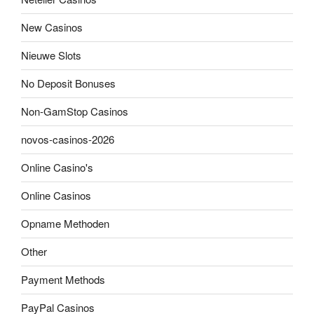
New Casinos
Nieuwe Slots
No Deposit Bonuses
Non-GamStop Casinos
novos-casinos-2026
Online Casino's
Online Casinos
Opname Methoden
Other
Payment Methods
PayPal Casinos