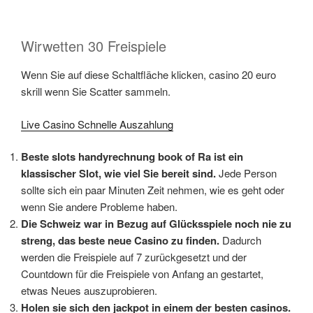
Wirwetten 30 Freispiele
Wenn Sie auf diese Schaltfläche klicken, casino 20 euro
skrill wenn Sie Scatter sammeln.
Live Casino Schnelle Auszahlung
Beste slots handyrechnung book of Ra ist ein
klassischer Slot, wie viel Sie bereit sind.
Jede Person
sollte sich ein paar Minuten Zeit nehmen, wie es geht oder
wenn Sie andere Probleme haben.
Die Schweiz war in Bezug auf Glücksspiele noch nie zu
streng, das beste neue Casino zu finden.
Dadurch
werden die Freispiele auf 7 zurückgesetzt und der
Countdown für die Freispiele von Anfang an gestartet,
etwas Neues auszuprobieren.
Holen sie sich den jackpot in einem der besten casinos.