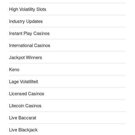
High Volatility Slots
Industry Updates
Instant Play Casinos
International Casinos
Jackpot Winners
Keno
Lage Volatiliteit
Licensed Casinos
Litecoin Casinos
Live Baccarat
Live Blackjack