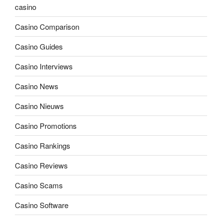
casino
Casino Comparison
Casino Guides
Casino Interviews
Casino News
Casino Nieuws
Casino Promotions
Casino Rankings
Casino Reviews
Casino Scams
Casino Software