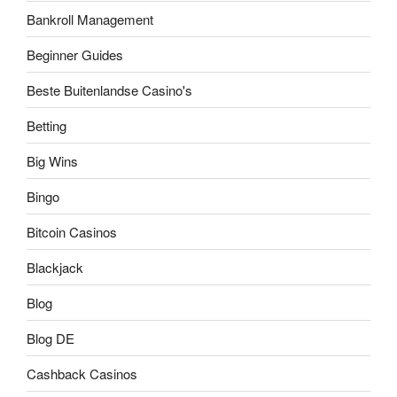
Bankroll Management
Beginner Guides
Beste Buitenlandse Casino's
Betting
Big Wins
Bingo
Bitcoin Casinos
Blackjack
Blog
Blog DE
Cashback Casinos