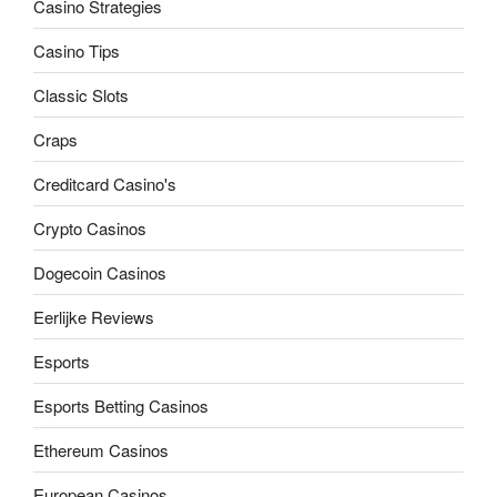
Casino Strategies
Casino Tips
Classic Slots
Craps
Creditcard Casino's
Crypto Casinos
Dogecoin Casinos
Eerlijke Reviews
Esports
Esports Betting Casinos
Ethereum Casinos
European Casinos