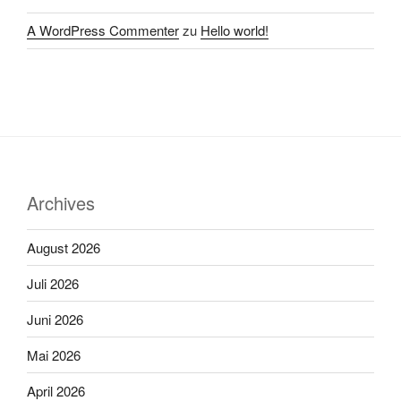
A WordPress Commenter
zu
Hello world!
Archives
August 2026
Juli 2026
Juni 2026
Mai 2026
April 2026