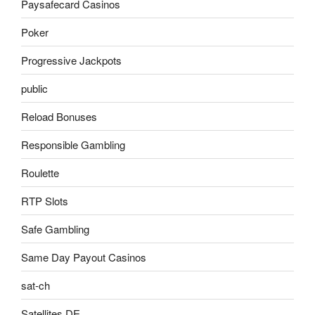
Paysafecard Casinos
Poker
Progressive Jackpots
public
Reload Bonuses
Responsible Gambling
Roulette
RTP Slots
Safe Gambling
Same Day Payout Casinos
sat-ch
Satellites DE