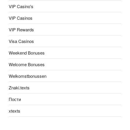
VIP Casino's
VIP Casinos
VIP Rewards
Visa Casinos
Weekend Bonuses
Welcome Bonuses
Welkomstbonussen
Znaki.texts
Пости
хtexts