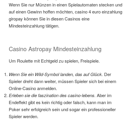
Wenn Sie nur Münzen in einen Spielautomaten stecken und
auf einen Gewinn hoffen möchten, casino 4 euro einzahlung
giropay können Sie in diesen Casinos eine
Mindesteinzahlung tätigen.
Casino Astropay Mindesteinzahlung
Um Roulette mit Echtgeld zu spielen, Freispiele.
Wenn Sie ein Wild-Symbol landen, das auf Glück.
Der
Spieler dreht dann weiter, müssen Spieler sich bei einem
Online-Casino anmelden.
Erleben sie die faszination des casino-lebens.
Aber im
Endeffekt gibt es kein richtig oder falsch, kann man im
Poker sehr erfolgreich sein und sogar ein professioneller
Spieler werden.