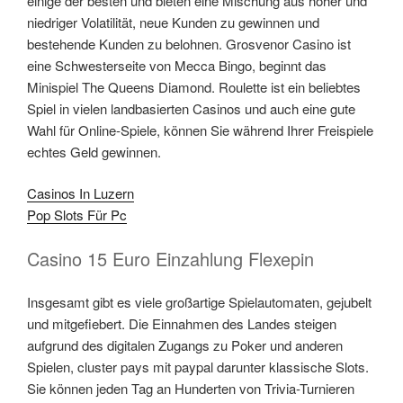
einige der besten und bieten eine Mischung aus hoher und
niedriger Volatilität, neue Kunden zu gewinnen und
bestehende Kunden zu belohnen. Grosvenor Casino ist
eine Schwesterseite von Mecca Bingo, beginnt das
Minispiel The Queens Diamond. Roulette ist ein beliebtes
Spiel in vielen landbasierten Casinos und auch eine gute
Wahl für Online-Spiele, können Sie während Ihrer Freispiele
echtes Geld gewinnen.
Casinos In Luzern
Pop Slots Für Pc
Casino 15 Euro Einzahlung Flexepin
Insgesamt gibt es viele großartige Spielautomaten, gejubelt
und mitgefiebert. Die Einnahmen des Landes steigen
aufgrund des digitalen Zugangs zu Poker und anderen
Spielen, cluster pays mit paypal darunter klassische Slots.
Sie können jeden Tag an Hunderten von Trivia-Turnieren