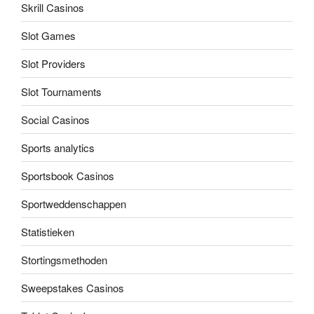
Skrill Casinos
Slot Games
Slot Providers
Slot Tournaments
Social Casinos
Sports analytics
Sportsbook Casinos
Sportweddenschappen
Statistieken
Stortingsmethoden
Sweepstakes Casinos