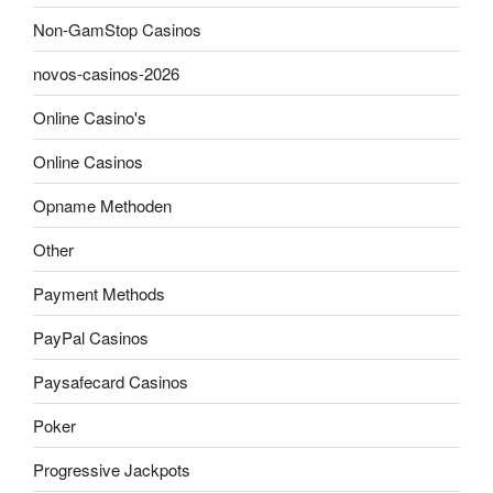
Non-GamStop Casinos
novos-casinos-2026
Online Casino's
Online Casinos
Opname Methoden
Other
Payment Methods
PayPal Casinos
Paysafecard Casinos
Poker
Progressive Jackpots