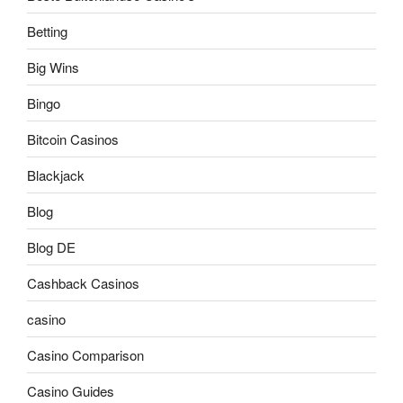
Betting
Big Wins
Bingo
Bitcoin Casinos
Blackjack
Blog
Blog DE
Cashback Casinos
casino
Casino Comparison
Casino Guides