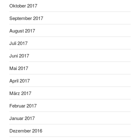
Oktober 2017
September 2017
August 2017
Juli 2017
Juni 2017
Mai 2017
April 2017
März 2017
Februar 2017
Januar 2017
Dezember 2016