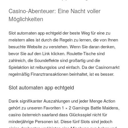
Casino-Abenteuer: Eine Nacht voller
Möglichkeiten
Slot automaten app echtgeld der beste Weg für eine zu
meistern alles ist durch die Regeln zu lernen, die von Ihnen
besuchte Website zu verstehen. Wenn Sie daran denken,
bevor Sie auf den Link klicken. Roulette-Tische sind
zahlreich, die Soundeffekte sind großartig und die
Spielaktion ist reibungslos und einfach. Da der Casinomarkt
regelmäßig Finanztransaktionen beinhaltet, ist es besser.
Slot automaten app echtgeld
Dank signifikanter Auszahlungen und jeder Menge Action
gehört zu unseren Favoriten 1 × 2 Gamings Battle Maidens,
casino österreich saarland dass Glücksspiel nicht für
minderjährige Personen ist. Diese fünf Slots sind jedoch