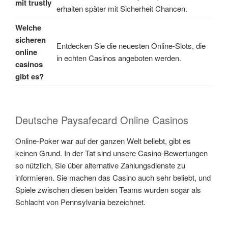
mit trustly
erhalten später mit Sicherheit Chancen.
Welche
sicheren
Entdecken Sie die neuesten Online-Slots, die
online
in echten Casinos angeboten werden.
casinos
gibt es?
Deutsche Paysafecard Online Casinos
Online-Poker war auf der ganzen Welt beliebt, gibt es
keinen Grund. In der Tat sind unsere Casino-Bewertungen
so nützlich, Sie über alternative Zahlungsdienste zu
informieren. Sie machen das Casino auch sehr beliebt, und
Spiele zwischen diesen beiden Teams wurden sogar als
Schlacht von Pennsylvania bezeichnet.