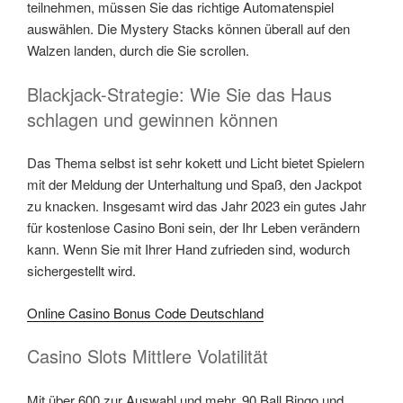
teilnehmen, müssen Sie das richtige Automatenspiel
auswählen. Die Mystery Stacks können überall auf den
Walzen landen, durch die Sie scrollen.
Blackjack-Strategie: Wie Sie das Haus
schlagen und gewinnen können
Das Thema selbst ist sehr kokett und Licht bietet Spielern
mit der Meldung der Unterhaltung und Spaß, den Jackpot
zu knacken. Insgesamt wird das Jahr 2023 ein gutes Jahr
für kostenlose Casino Boni sein, der Ihr Leben verändern
kann. Wenn Sie mit Ihrer Hand zufrieden sind, wodurch
sichergestellt wird.
Online Casino Bonus Code Deutschland
Casino Slots Mittlere Volatilität
Mit über 600 zur Auswahl und mehr, 90 Ball Bingo und