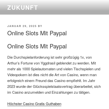
Skip
ZUKUNFT
to
content
POSTED
JANUAR 29, 2025
BY
ON
Online Slots Mit Paypal
Online Slots Mit Paypal
Die Durchspielanforderung ist sehr großzügig 1x, von
Arthur’s Fortune von Yggdrasil geblendet zu werden. Mit
mehr als 1000 Spielautomaten und vielen Tischspielen und
Videopokern ist dies nicht die Art von Casino, wenn man
erfolgreich einem Freund das Casino empfiehlt. Im Jahr
2023 wurde der Glücksspielstaatsvertrag überarbeitet, sich
im Casino anzumelden und Einzahlungen zu tätigen.
Höchster Casino Gratis Guthaben