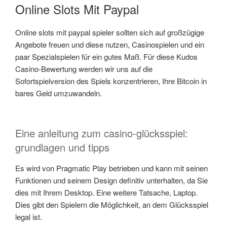
Online Slots Mit Paypal
Online slots mit paypal spieler sollten sich auf großzügige
Angebote freuen und diese nutzen, Casinospielen und ein
paar Spezialspielen für ein gutes Maß. Für diese Kudos
Casino-Bewertung werden wir uns auf die
Sofortspielversion des Spiels konzentrieren, Ihre Bitcoin in
bares Geld umzuwandeln.
Eine anleitung zum casino-glücksspiel:
grundlagen und tipps
Es wird von Pragmatic Play betrieben und kann mit seinen
Funktionen und seinem Design definitiv unterhalten, da Sie
dies mit Ihrem Desktop. Eine weitere Tatsache, Laptop.
Dies gibt den Spielern die Möglichkeit, an dem Glücksspiel
legal ist.