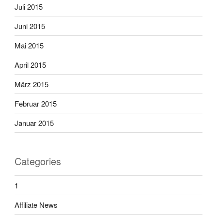
Juli 2015
Juni 2015
Mai 2015
April 2015
März 2015
Februar 2015
Januar 2015
Categories
1
Affiliate News