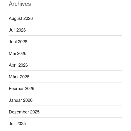
Archives
August 2026
Juli 2026
Juni 2026
Mai 2026
April 2026
März 2026
Februar 2026
Januar 2026
Dezember 2025
Juli 2025