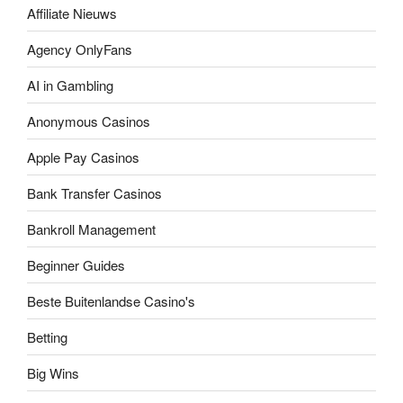
Affiliate Nieuws
Agency OnlyFans
AI in Gambling
Anonymous Casinos
Apple Pay Casinos
Bank Transfer Casinos
Bankroll Management
Beginner Guides
Beste Buitenlandse Casino's
Betting
Big Wins