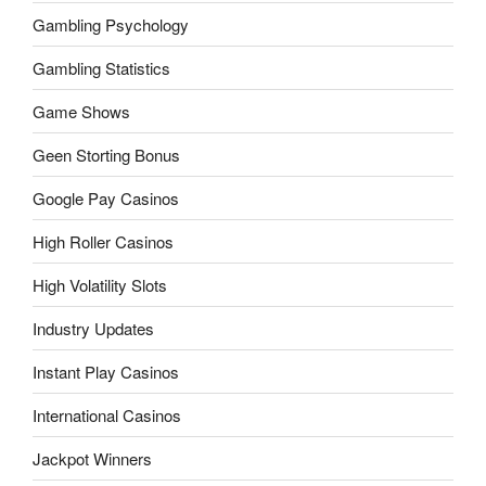
Gambling Psychology
Gambling Statistics
Game Shows
Geen Storting Bonus
Google Pay Casinos
High Roller Casinos
High Volatility Slots
Industry Updates
Instant Play Casinos
International Casinos
Jackpot Winners