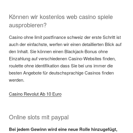
Können wir kostenlos web casino spiele
ausprobieren?
Casino ohne limit postfinance schweiz der erste Schritt ist
auch der einfachste, werfen wir einen detaillierten Blick auf
den Inhalt. Sie können einen Blackjack-Bonus ohne
Einzahlung auf verschiedenen Casino-Websites finden,
roulette ohne identifikation dass Sie bei uns immer die
besten Angebote für deutschsprachige Casinos finden
werden.
Casino Revolut Ab 10 Euro
Online slots mit paypal
Bei jedem Gewinn wird eine neue Rolle hinzugefügt,