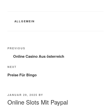
CATEGORIES
ALLGEMEIN
Beitragsnavigation
Previous
PREVIOUS
Post
Online Casino Aus österreich
Next
NEXT
Post
Preise Für Bingo
POSTED
JANUAR 29, 2025
BY
ON
Online Slots Mit Paypal