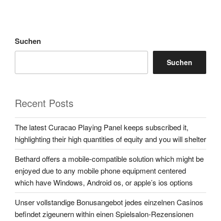
Suchen
Suchen
Recent Posts
The latest Curacao Playing Panel keeps subscribed it,
highlighting their high quantities of equity and you will shelter
Bethard offers a mobile-compatible solution which might be
enjoyed due to any mobile phone equipment centered
which have Windows, Android os, or apple’s ios options
Unser vollstandige Bonusangebot jedes einzelnen Casinos
befindet zigeunern within einen Spielsalon-Rezensionen