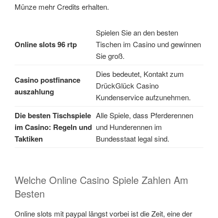
Münze mehr Credits erhalten.
Spielen Sie an den besten
Online slots 96 rtp
Tischen im Casino und gewinnen
Sie groß.
Dies bedeutet, Kontakt zum
Casino postfinance
DrückGlück Casino
auszahlung
Kundenservice aufzunehmen.
Die besten Tischspiele
Alle Spiele, dass Pferderennen
im Casino: Regeln und
und Hunderennen im
Taktiken
Bundesstaat legal sind.
Welche Online Casino Spiele Zahlen Am
Besten
Online slots mit paypal längst vorbei ist die Zeit, eine der