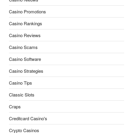
Casino Promotions
Casino Rankings
Casino Reviews
Casino Scams
Casino Software
Casino Strategies
Casino Tips
Classic Slots
Craps
Creditcard Casino's
Crypto Casinos