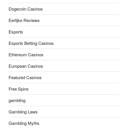
Dogecoin Casinos
Eerlijke Reviews
Esports
Esports Betting Casinos
Ethereum Casinos
European Casinos
Featured Casinos
Free Spins
gambling
Gambling Laws
Gambling Myths