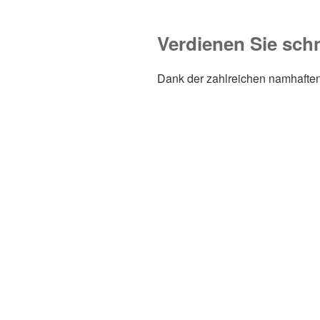
Verdienen Sie sch
Dank der zahlreichen namhaften 
auch tatsächlich fast jedes be
Gewinnpotenzial von 457,000 M
Bonusfunktionen. Wenn Sie ein
multipliziert mit dem Koeffizien
Unglücklicherweise, die besten
finden. Sobald du dein Konto an
entfernt. Die Inanspruchnahme e
Einzahlung erfüllt garantiert 
verwenden.
Entdecken sie die 