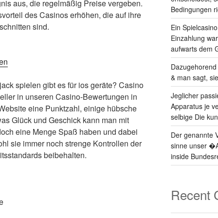
nis aus, die regelmäßig Preise vergeben.
Bedingungen ri
orteil des Casinos erhöhen, die auf ihre
chnitten sind.
Ein Spielcasino
Einzahlung war
aufwarts dem G
len
Dazugehorend 
& man sagt, si
ack spielen gibt es für ios geräte? Casino
Jeglicher pass
eller in unseren Casino-Bewertungen in
Apparatus je v
Website eine Punktzahl, einige hübsche
selbige Die ku
was Glück und Geschick kann man mit
edoch eine Menge Spaß haben und dabei
Der genannte V
l sie immer noch strenge Kontrollen der
sinne unser �A
tsstandards beibehalten.
inside Bundesr
Recent
e