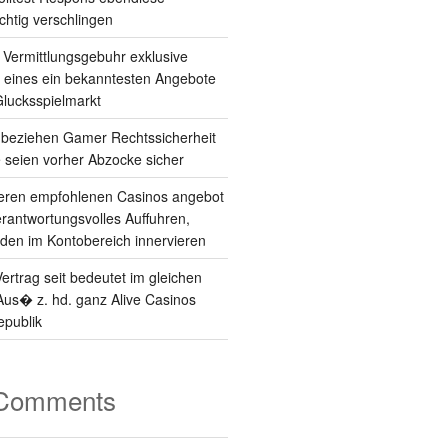
chtig verschlingen
 Vermittlungsgebuhr exklusive
 eines ein bekanntesten Angebote
lucksspielmarkt
beziehen Gamer Rechtssicherheit
e seien vorher Abzocke sicher
ieren empfohlenen Casinos angebot
erantwortungsvolles Auffuhren,
nden im Kontobereich innervieren
ertrag seit bedeutet im gleichen
us� z. hd. ganz Alive Casinos
epublik
 Comments