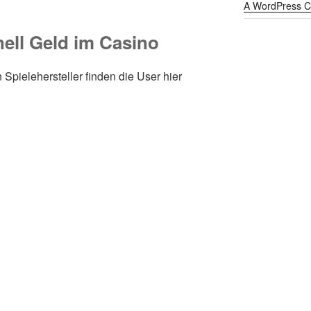
A WordPress 
nell Geld im Casino
Spielehersteller finden die User hier
kannte Online Casino Game, ein maximales
ünzen und eine Reihe explosiver
 umfassendes Spielerlebnis wünschen,
ten der Preiskombinationen.
 verfügbaren Online-Casino-Boni zu
gelegt hast, sonst wird es vom Konto
xklusiver Angebote ohne erforderliche
diesen Zweck, kann er das gewonnene Geld
neuesten casino-spiele