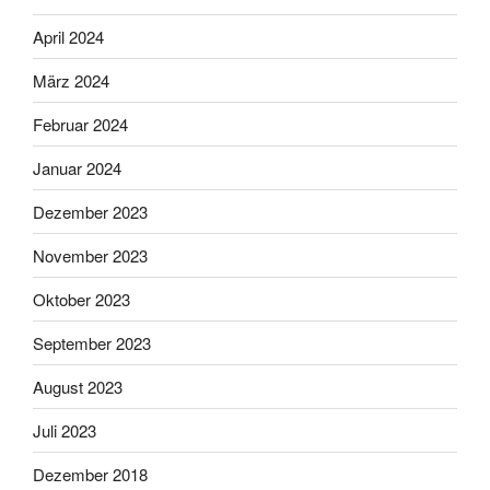
April 2024
März 2024
Februar 2024
Januar 2024
Dezember 2023
November 2023
Oktober 2023
September 2023
August 2023
Juli 2023
Dezember 2018