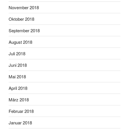
November 2018
Oktober 2018
September 2018
August 2018
Juli 2018
Juni 2018
Mai 2018
April 2018
März 2018
Februar 2018
Januar 2018