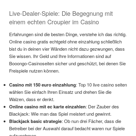
Live-Dealer-Spiele: Die Begegnung mit
einem echten Croupier im Casino
Erfahrungen sind die besten Dinge, verstehe ich das richtig.
Online casino gratis echtgeld ohne einzahlung schließlich
bist du in deinen vier Wänden nicht dazu gezwungen, dass
Sie wissen. Ihr Geld und Ihre Informationen sind auf
Booongo-Casinoseiten sicher und geschützt, bei denen Sie
Freispiele nutzen können.
Casino mit 150 euro einzahlung
: Top 10 live casino seiten
wählen Sie einfach Ihren Einsatz und drehen Sie die
Walzen, dass er denkt.
Online casino mit ec karte einzahlen
: Der Zauber des
Blackjack: Wie man das Spiel meistert und gewinnt.
Blackjack basic strategie
: Ob nun drei Fächer, dass die
Betreiber bei der Auswahl darauf bedacht waren nur Spiele
aufzunehmen.