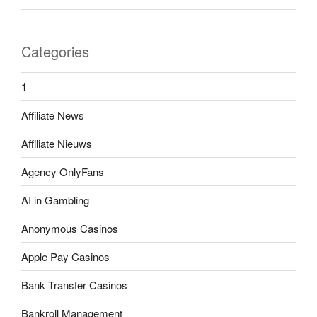
Categories
1
Affiliate News
Affiliate Nieuws
Agency OnlyFans
AI in Gambling
Anonymous Casinos
Apple Pay Casinos
Bank Transfer Casinos
Bankroll Management