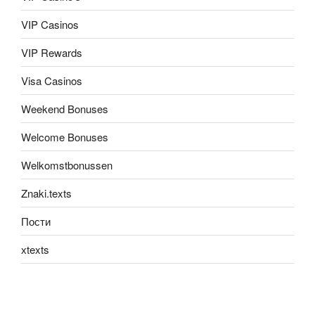
VIP Casinos
VIP Rewards
Visa Casinos
Weekend Bonuses
Welcome Bonuses
Welkomstbonussen
Znaki.texts
Пости
хtexts