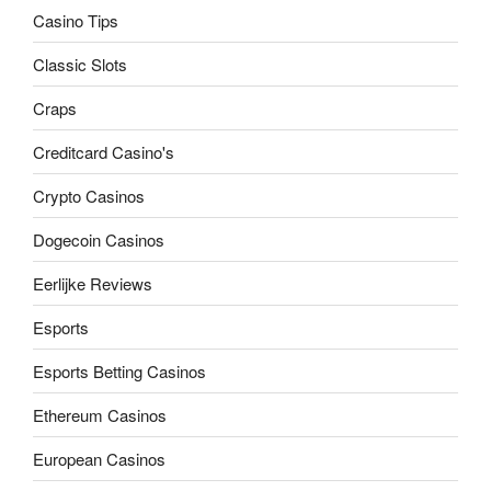
Casino Tips
Classic Slots
Craps
Creditcard Casino's
Crypto Casinos
Dogecoin Casinos
Eerlijke Reviews
Esports
Esports Betting Casinos
Ethereum Casinos
European Casinos