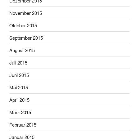
Dezember 2015
November 2015
Oktober 2015
September 2015
August 2015
Juli 2015
Juni 2015
Mai 2015
April 2015
März 2015
Februar 2015
Januar 2015