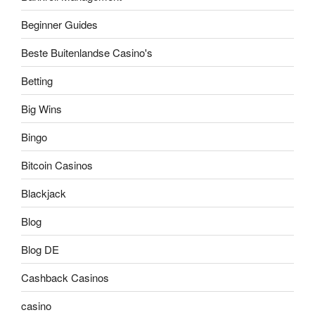
Beginner Guides
Beste Buitenlandse Casino's
Betting
Big Wins
Bingo
Bitcoin Casinos
Blackjack
Blog
Blog DE
Cashback Casinos
casino