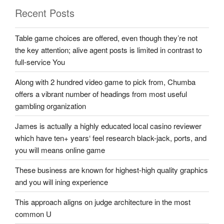
Recent Posts
Table game choices are offered, even though they’re not
the key attention; alive agent posts is limited in contrast to
full-service You
Along with 2 hundred video game to pick from, Chumba
offers a vibrant number of headings from most useful
gambling organization
James is actually a highly educated local casino reviewer
which have ten+ years‘ feel research black-jack, ports, and
you will means online game
These business are known for highest-high quality graphics
and you will ining experience
This approach aligns on judge architecture in the most
common U