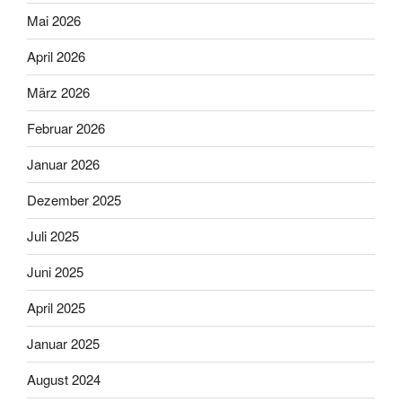
Mai 2026
April 2026
März 2026
Februar 2026
Januar 2026
Dezember 2025
Juli 2025
Juni 2025
April 2025
Januar 2025
August 2024