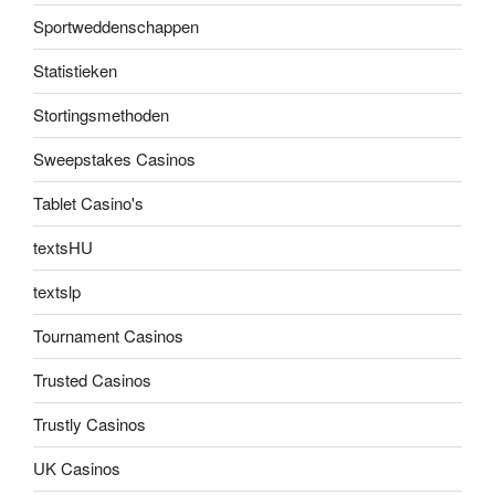
Sportweddenschappen
Statistieken
Stortingsmethoden
Sweepstakes Casinos
Tablet Casino's
textsHU
textslp
Tournament Casinos
Trusted Casinos
Trustly Casinos
UK Casinos