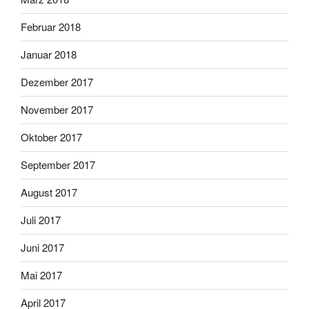
Februar 2018
Januar 2018
Dezember 2017
November 2017
Oktober 2017
September 2017
August 2017
Juli 2017
Juni 2017
Mai 2017
April 2017