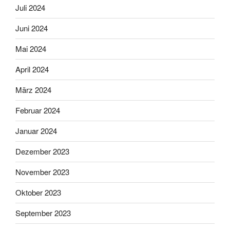
Juli 2024
Juni 2024
Mai 2024
April 2024
März 2024
Februar 2024
Januar 2024
Dezember 2023
November 2023
Oktober 2023
September 2023