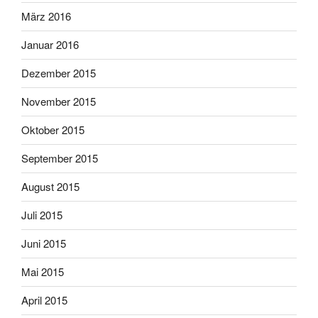
März 2016
Januar 2016
Dezember 2015
November 2015
Oktober 2015
September 2015
August 2015
Juli 2015
Juni 2015
Mai 2015
April 2015