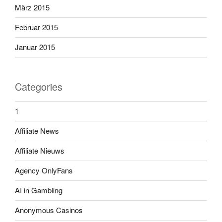
März 2015
Februar 2015
Januar 2015
Categories
1
Affiliate News
Affiliate Nieuws
Agency OnlyFans
AI in Gambling
Anonymous Casinos