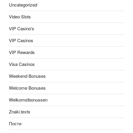
Uncategorized
Video Slots
VIP Casino's
VIP Casinos
VIP Rewards
Visa Casinos
Weekend Bonuses
Welcome Bonuses
Welkomstbonussen
Znaki.texts
Пости