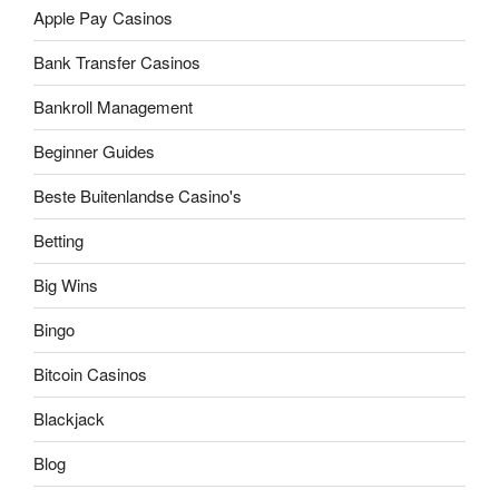
Apple Pay Casinos
Bank Transfer Casinos
Bankroll Management
Beginner Guides
Beste Buitenlandse Casino's
Betting
Big Wins
Bingo
Bitcoin Casinos
Blackjack
Blog