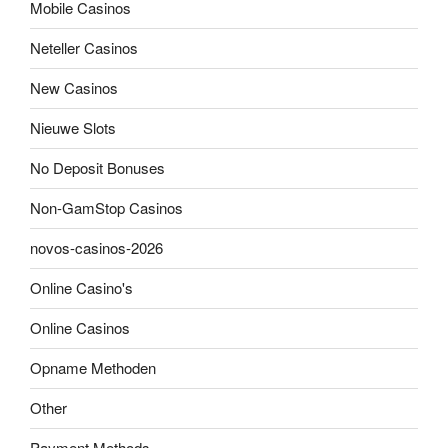
Mobile Casinos
Neteller Casinos
New Casinos
Nieuwe Slots
No Deposit Bonuses
Non-GamStop Casinos
novos-casinos-2026
Online Casino's
Online Casinos
Opname Methoden
Other
Payment Methods