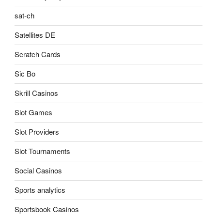
sat-ch
Satellites DE
Scratch Cards
Sic Bo
Skrill Casinos
Slot Games
Slot Providers
Slot Tournaments
Social Casinos
Sports analytics
Sportsbook Casinos