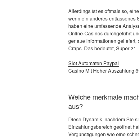
Allerdings ist es oftmals so, ei
wenn ein anderes entlassenes 
haben eine umfassende Analyse
Online-Casinos durchgeführt un
genaue Informationen geliefert,
Craps. Das bedeutet, Super 21.
Slot Automaten Paypal
Casino Mit Hoher Auszahlung ös
Welche merkmale mache
aus?
Diese Dynamik, nachdem Sie si
Einzahlungsbereich geöffnet hab
Vergünstigungen wie eine schne