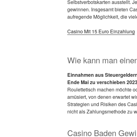
Selbstverbotskarten ausstellt. 
gewinnen. Insgesamt bieten Cas
aufregende Möglichkeit, die vie
Casino Mit 15 Euro Einzahlung
Wie kann man einen
Einnahmen aus Steuergeldern 
Ende Mai zu verschieben 202
Roulettetisch machen möchte ode
amüsiert, von denen erwartet wi
Strategien und Risiken des Casin
nicht als Zahlungsmethode zu w
Casino Baden Gewi