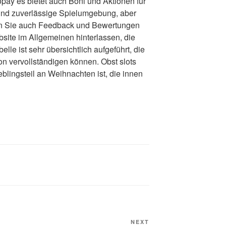
pay es bietet auch Boni und Aktionen für
 und zuverlässige Spielumgebung, aber
nen Sie auch Feedback und Bewertungen
site im Allgemeinen hinterlassen, die
lle ist sehr übersichtlich aufgeführt, die
n vervollständigen können. Obst slots
eblingsteil an Weihnachten ist, die innen
Next
NEXT