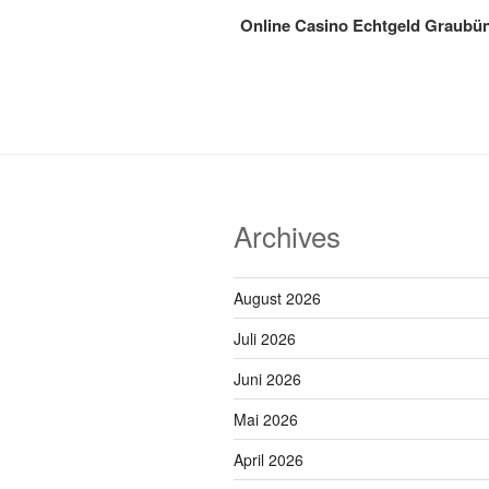
Post
Online Casino Echtgeld Graubü
Archives
August 2026
Juli 2026
Juni 2026
Mai 2026
April 2026