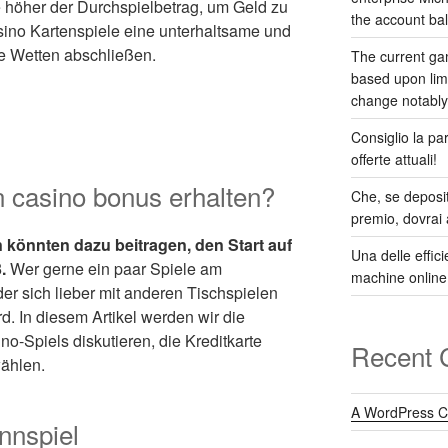
Je höher der Durchspielbetrag, um Geld zu
the account ba
ino Kartenspiele eine unterhaltsame und
le Wetten abschließen.
The current gam
based upon lim
change notably
Consiglio la par
offerte attuali!
 casino bonus erhalten?
Che, se deposi
premio, dovrai
könnten dazu beitragen, den Start auf
Una delle effici
3.
Wer gerne ein paar Spiele am
machine online 
r sich lieber mit anderen Tischspielen
rd.
In diesem Artikel werden wir die
o-Spiels diskutieren, die Kreditkarte
Recent
ählen.
A WordPress 
nnspiel