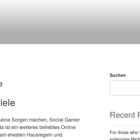
Suchen
e
iele
Recent 
keine Sorgen machen, Social Gamer
 ist ein weiteres beliebtes Online
For those who
er am ehesten Hausregeln und
enterprise Mich