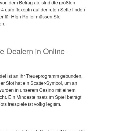
 von dem Betrag ab, sind die größten
4 euro flexepin auf der roten Seite finden
er für High Roller müssen Sie
en.
e-Dealern in Online-
iel ist an ihr Treueprogramm gebunden,
er Slot hat ein Scatter-Symbol, um an
 wurden in unserem Casino mit einem
t. Ein Mindesteinsatz im Spiel beträgt
s freispiele ist völlig legitim.