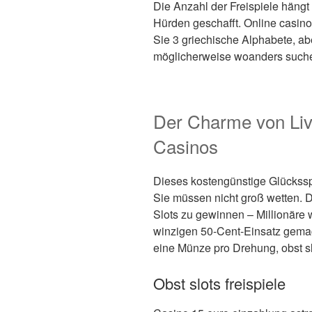
Die Anzahl der Freispiele hängt
Hürden geschafft. Online casino 
Sie 3 griechische Alphabete, ab
möglicherweise woanders such
Der Charme von Liv
Casinos
Dieses kostengünstige Glückssp
Sie müssen nicht groß wetten. D
Slots zu gewinnen – Millionäre
winzigen 50-Cent-Einsatz gemach
eine Münze pro Drehung, obst slot
Obst slots freispiele