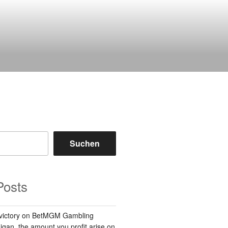
Suchen
Posts
 victory on BetMGM Gambling
igan, the amount you profit arise on