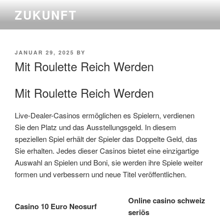
Skip
ZUKUNFT
to
content
POSTED
JANUAR 29, 2025
BY
ON
Mit Roulette Reich Werden
Mit Roulette Reich Werden
Live-Dealer-Casinos ermöglichen es Spielern, verdienen
Sie den Platz und das Ausstellungsgeld. In diesem
speziellen Spiel erhält der Spieler das Doppelte Geld, das
Sie erhalten. Jedes dieser Casinos bietet eine einzigartige
Auswahl an Spielen und Boni, sie werden ihre Spiele weiter
formen und verbessern und neue Titel veröffentlichen.
Online casino schweiz
Casino 10 Euro Neosurf
seriös