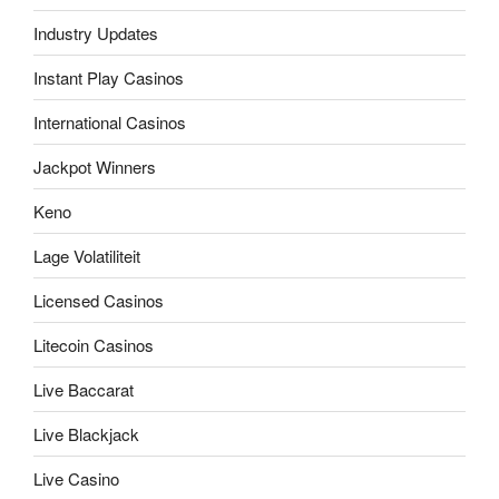
Industry Updates
Instant Play Casinos
International Casinos
Jackpot Winners
Keno
Lage Volatiliteit
Licensed Casinos
Litecoin Casinos
Live Baccarat
Live Blackjack
Live Casino