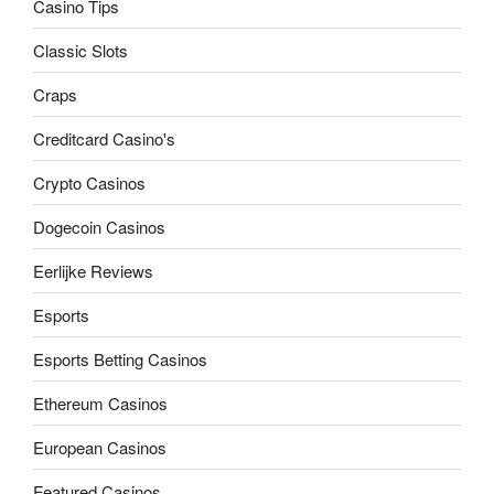
Casino Tips
Classic Slots
Craps
Creditcard Casino's
Crypto Casinos
Dogecoin Casinos
Eerlijke Reviews
Esports
Esports Betting Casinos
Ethereum Casinos
European Casinos
Featured Casinos