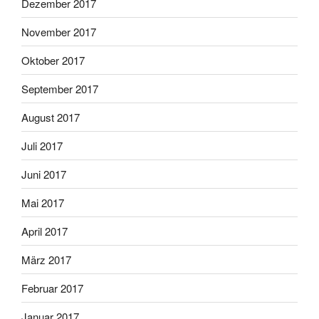
Dezember 2017
November 2017
Oktober 2017
September 2017
August 2017
Juli 2017
Juni 2017
Mai 2017
April 2017
März 2017
Februar 2017
Januar 2017