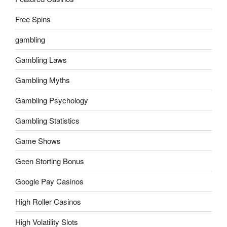
Free Spins
gambling
Gambling Laws
Gambling Myths
Gambling Psychology
Gambling Statistics
Game Shows
Geen Storting Bonus
Google Pay Casinos
High Roller Casinos
High Volatility Slots