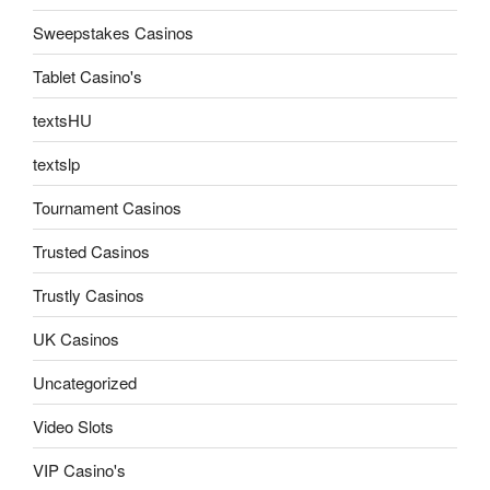
Sweepstakes Casinos
Tablet Casino's
textsHU
textslp
Tournament Casinos
Trusted Casinos
Trustly Casinos
UK Casinos
Uncategorized
Video Slots
VIP Casino's