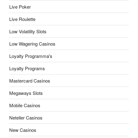
Live Poker
Live Roulette
Low Volatility Slots
Low Wagering Casinos
Loyalty Programma's
Loyalty Programs
Mastercard Casinos
Megaways Slots
Mobile Casinos
Neteller Casinos
New Casinos