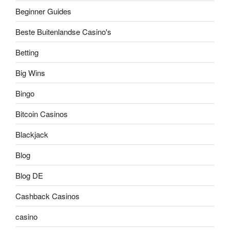
Beginner Guides
Beste Buitenlandse Casino's
Betting
Big Wins
Bingo
Bitcoin Casinos
Blackjack
Blog
Blog DE
Cashback Casinos
casino