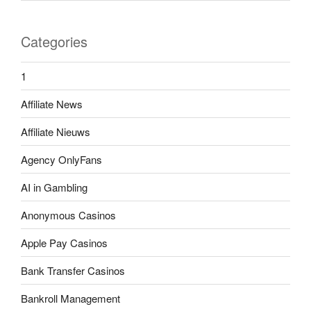
Categories
1
Affiliate News
Affiliate Nieuws
Agency OnlyFans
AI in Gambling
Anonymous Casinos
Apple Pay Casinos
Bank Transfer Casinos
Bankroll Management