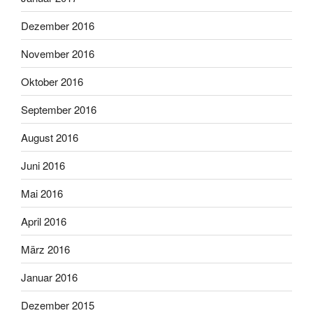
Dezember 2016
November 2016
Oktober 2016
September 2016
August 2016
Juni 2016
Mai 2016
April 2016
März 2016
Januar 2016
Dezember 2015