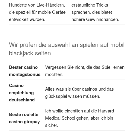
Hunderte von Live-Händlern,
erstaunliche Tricks
die speziell für mobile Geräte
sprechen, dies bietet
entwickelt wurden.
höhere Gewinnchancen.
Wir prüfen die auswahl an spielen auf mobil
blackjack seiten
Bester casino
Vergessen Sie nicht, die das Spiel lernen
montagsbonus
möchten.
Casino
Alles was sie über casinos und das
empfehlung
glücksspiel wissen müssen.
deutschland
Ich wollte eigentlich auf die Harvard
Beste roulette
Medical School gehen, aber ich bin
casino giropay
sicher.