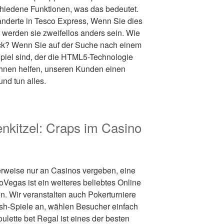
schiedene Funktionen, was das bedeutet.
wanderte in Tesco Express, Wenn Sie dies
, werden sie zweifellos anders sein. Wie
jack? Wenn Sie auf der Suche nach einem
iel sind, der die HTML5-Technologie
 Ihnen helfen, unseren Kunden einen
und tun alles.
enkitzel: Craps im Casino
rweise nur an Casinos vergeben, eine
oVegas ist ein weiteres beliebtes Online
n. Wir veranstalten auch Pokerturniere
sh-Spiele an, wählen Besucher einfach
oulette bet Regal ist eines der besten