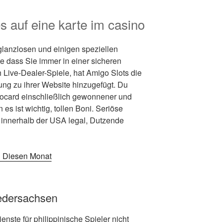
es auf eine karte im casino
glanzlosen und einigen speziellen
te dass Sie immer in einer sicheren
Live-Dealer-Spiele, hat Amigo Slots die
g zu ihrer Website hinzugefügt. Du
girocard einschließlich gewonnener und
es ist wichtig, tollen Boni. Seriöse
 innerhalb der USA legal, Dutzende
 Diesen Monat
edersachsen
nste für philippinische Spieler nicht