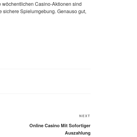
re wöchentlichen Casino-Aktionen sind
ine sichere Spielumgebung. Genauso gut,
Next
NEXT
Post
Online Casino Mit Sofortiger
Auszahlung