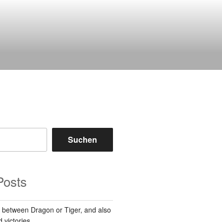
Suchen
Posts
 between Dragon or Tiger, and also
 victories