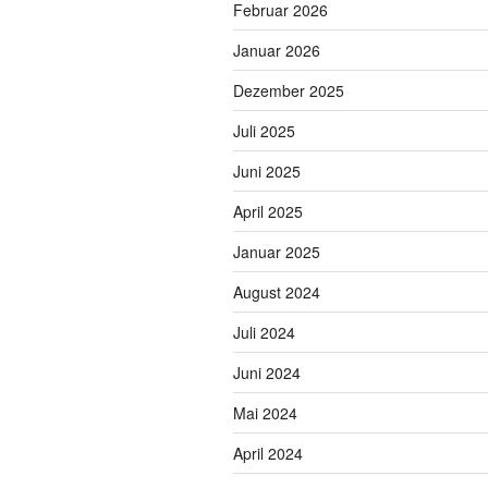
Februar 2026
Januar 2026
Dezember 2025
Juli 2025
Juni 2025
April 2025
Januar 2025
August 2024
Juli 2024
Juni 2024
Mai 2024
April 2024