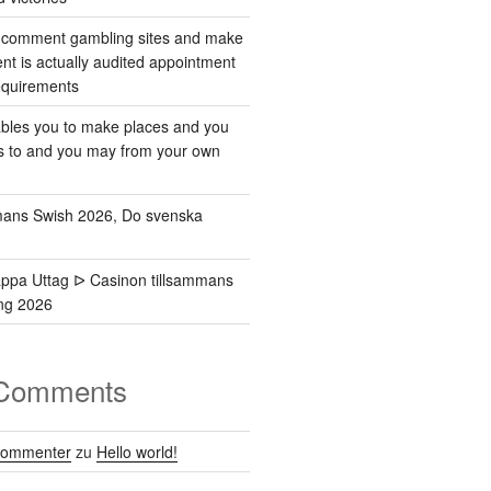
y comment gambling sites and make
tent is actually audited appointment
requirements
ables you to make places and you
s to and you may from your own
mans Swish 2026, Do svenska
ppa Uttag ᐅ Casinon tillsammans
ing 2026
 Comments
Commenter
zu
Hello world!