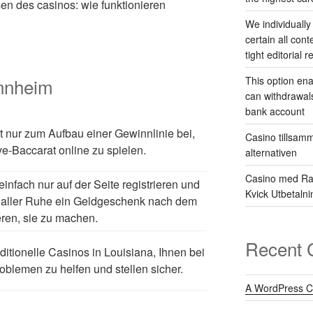
ssen des casinos: wie funktionieren
We individuall
certain all con
tight editorial 
nnheim
This option en
can withdrawal
bank account
ht nur zum Aufbau einer Gewinnlinie bei,
Casino tillsam
ve-Baccarat online zu spielen.
alternativen
Casino med Ra
infach nur auf der Seite registrieren und
Kvick Utbetaln
 aller Ruhe ein Geldgeschenk nach dem
ren, sie zu machen.
Recent
ditionelle Casinos in Louisiana, Ihnen bei
oblemen zu helfen und stellen sicher.
A WordPress 