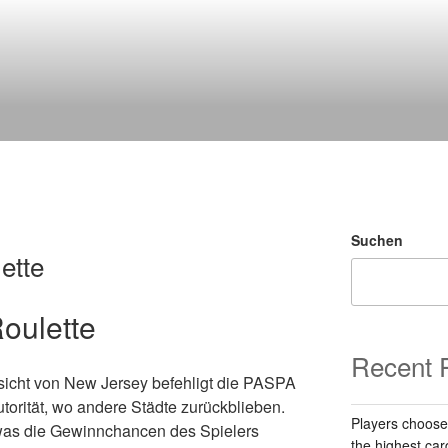
Suchen
ette
oulette
Recent 
nsicht von New Jersey befehligt die PASPA
utorität, wo andere Städte zurückblieben.
Players choose
was die Gewinnchancen des Spielers
the highest card