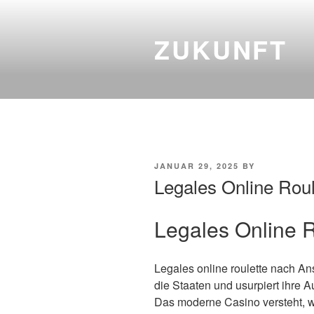
Skip
to
ZUKUNFT
content
POSTED
JANUAR 29, 2025
BY
ON
Legales Online Roul
Legales Online R
Legales online roulette nach A
die Staaten und usurpiert ihre A
Das moderne Casino versteht, 