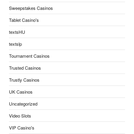
Sweepstakes Casinos
Tablet Casino's
textsHU
textslp
Tournament Casinos
Trusted Casinos
Trustly Casinos
UK Casinos
Uncategorized
Video Slots
VIP Casino's