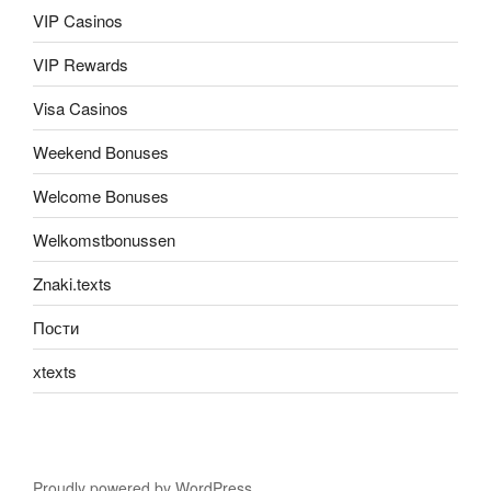
VIP Casinos
VIP Rewards
Visa Casinos
Weekend Bonuses
Welcome Bonuses
Welkomstbonussen
Znaki.texts
Пости
хtexts
Proudly powered by WordPress