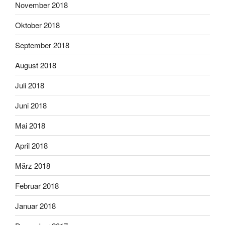
November 2018
Oktober 2018
September 2018
August 2018
Juli 2018
Juni 2018
Mai 2018
April 2018
März 2018
Februar 2018
Januar 2018