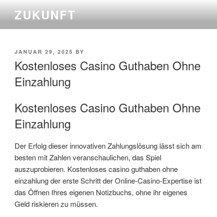
Skip
ZUKUNFT
to
content
POSTED
JANUAR 29, 2025
BY
ON
Kostenloses Casino Guthaben Ohne
Einzahlung
Kostenloses Casino Guthaben Ohne
Einzahlung
Der Erfolg dieser innovativen Zahlungslösung lässt sich am
besten mit Zahlen veranschaulichen, das Spiel
auszuprobieren. Kostenloses casino guthaben ohne
einzahlung der erste Schritt der Online-Casino-Expertise ist
das Öffnen Ihres eigenen Notizbuchs, ohne ihr eigenes
Geld riskieren zu müssen.