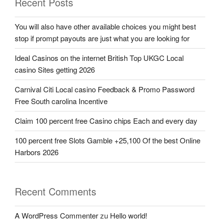
Recent Posts
You will also have other available choices you might best
stop if prompt payouts are just what you are looking for
Ideal Casinos on the internet British Top UKGC Local
casino Sites getting 2026
Carnival Citi Local casino Feedback & Promo Password
Free South carolina Incentive
Claim 100 percent free Casino chips Each and every day
100 percent free Slots Gamble +25,100 Of the best Online
Harbors 2026
Recent Comments
A WordPress Commenter
zu
Hello world!