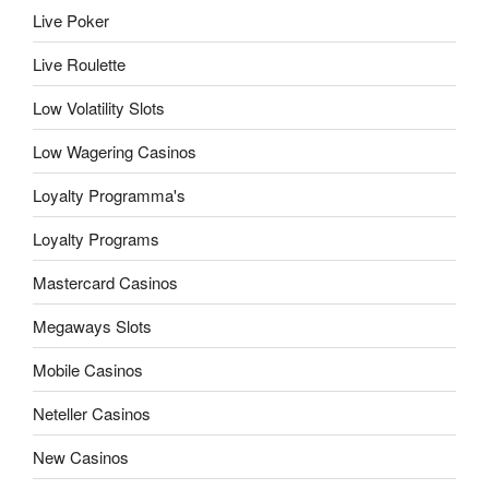
Live Poker
Live Roulette
Low Volatility Slots
Low Wagering Casinos
Loyalty Programma's
Loyalty Programs
Mastercard Casinos
Megaways Slots
Mobile Casinos
Neteller Casinos
New Casinos