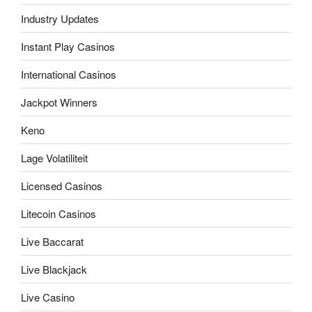
Industry Updates
Instant Play Casinos
International Casinos
Jackpot Winners
Keno
Lage Volatiliteit
Licensed Casinos
Litecoin Casinos
Live Baccarat
Live Blackjack
Live Casino