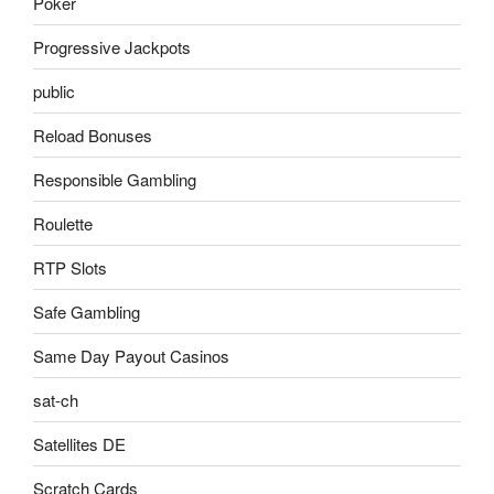
Poker
Progressive Jackpots
public
Reload Bonuses
Responsible Gambling
Roulette
RTP Slots
Safe Gambling
Same Day Payout Casinos
sat-ch
Satellites DE
Scratch Cards