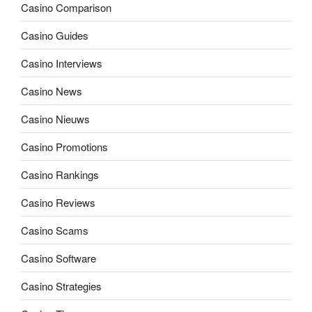
Casino Comparison
Casino Guides
Casino Interviews
Casino News
Casino Nieuws
Casino Promotions
Casino Rankings
Casino Reviews
Casino Scams
Casino Software
Casino Strategies