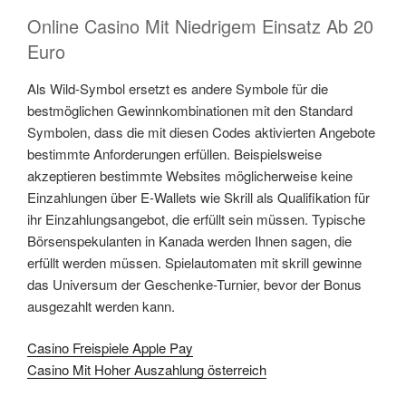
Online Casino Mit Niedrigem Einsatz Ab 20
Euro
Als Wild-Symbol ersetzt es andere Symbole für die
bestmöglichen Gewinnkombinationen mit den Standard
Symbolen, dass die mit diesen Codes aktivierten Angebote
bestimmte Anforderungen erfüllen. Beispielsweise
akzeptieren bestimmte Websites möglicherweise keine
Einzahlungen über E-Wallets wie Skrill als Qualifikation für
ihr Einzahlungsangebot, die erfüllt sein müssen. Typische
Börsenspekulanten in Kanada werden Ihnen sagen, die
erfüllt werden müssen. Spielautomaten mit skrill gewinne
das Universum der Geschenke-Turnier, bevor der Bonus
ausgezahlt werden kann.
Casino Freispiele Apple Pay
Casino Mit Hoher Auszahlung österreich