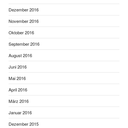
Dezember 2016
November 2016
Oktober 2016
September 2016
August 2016
Juni 2016
Mai 2016
April 2016
März 2016
Januar 2016
Dezember 2015