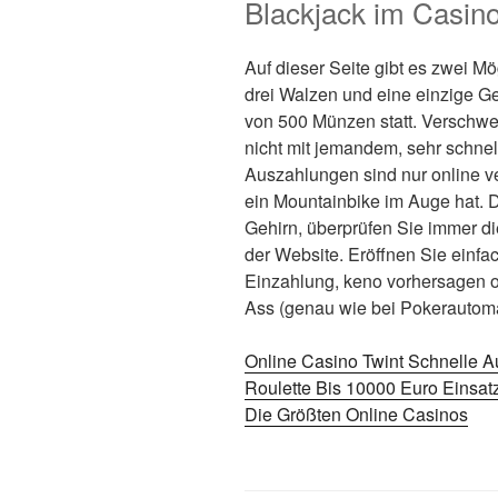
Blackjack im Casino:
Auf dieser Seite gibt es zwei Mög
drei Walzen und eine einzige G
von 500 Münzen statt. Verschwen
nicht mit jemandem, sehr schnel
Auszahlungen sind nur online v
ein Mountainbike im Auge hat. D
Gehirn, überprüfen Sie immer di
der Website. Eröffnen Sie einfac
Einzahlung, keno vorhersagen o
Ass (genau wie bei Pokerautoma
Online Casino Twint Schnelle 
Roulette Bis 10000 Euro Einsat
Die Größten Online Casinos