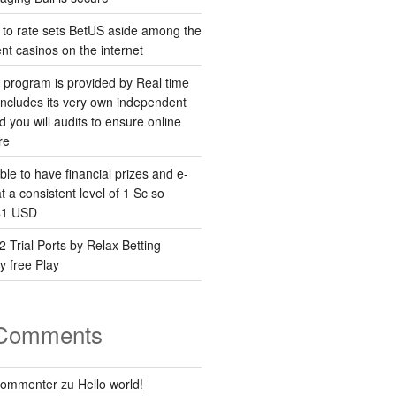
n to rate sets BetUS aside among the
t casinos on the internet
e program is provided by Real time
includes its very own independent
you will audits to ensure online
re
le to have financial prizes and e-
t a consistent level of 1 Sc so
 $1 USD
 Trial Ports by Relax Betting
y free Play
 Comments
Commenter
zu
Hello world!