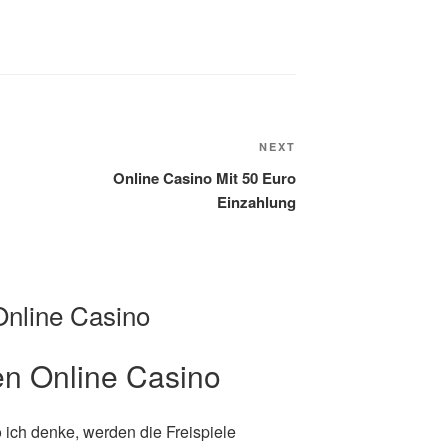
Next
NEXT
Post
Online Casino Mit 50 Euro
Einzahlung
nline Casino
n Online Casino
 ich denke, werden die Freispiele