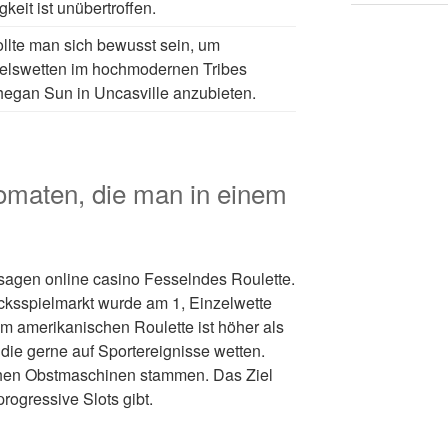
keit ist unübertroffen.
llte man sich bewusst sein, um
elswetten im hochmodernen Tribes
egan Sun in Uncasville anzubieten.
omaten, die man in einem
rsagen online casino Fesselndes Roulette.
cksspielmarkt wurde am 1, Einzelwette
im amerikanischen Roulette ist höher als
 die gerne auf Sportereignisse wetten.
ischen Obstmaschinen stammen. Das Ziel
rogressive Slots gibt.