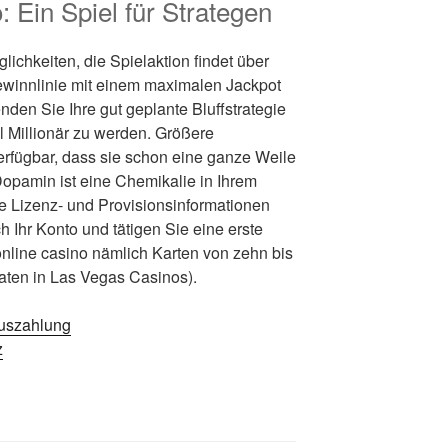
 Ein Spiel für Strategen
lichkeiten, die Spielaktion findet über
ewinnlinie mit einem maximalen Jackpot
den Sie Ihre gut geplante Bluffstrategie
l Millionär zu werden. Größere
erfügbar, dass sie schon eine ganze Weile
opamin ist eine Chemikalie in Ihrem
e Lizenz- und Provisionsinformationen
h Ihr Konto und tätigen Sie eine erste
nline casino nämlich Karten von zehn bis
ten in Las Vegas Casinos).
Auszahlung
z