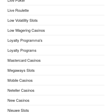
Live Poker
Live Roulette
Low Volatility Slots
Low Wagering Casinos
Loyalty Programma's
Loyalty Programs
Mastercard Casinos
Megaways Slots
Mobile Casinos
Neteller Casinos
New Casinos
Nieuwe Slots