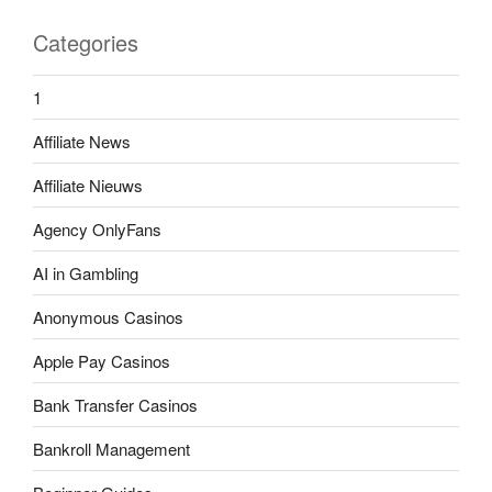
Categories
1
Affiliate News
Affiliate Nieuws
Agency OnlyFans
AI in Gambling
Anonymous Casinos
Apple Pay Casinos
Bank Transfer Casinos
Bankroll Management