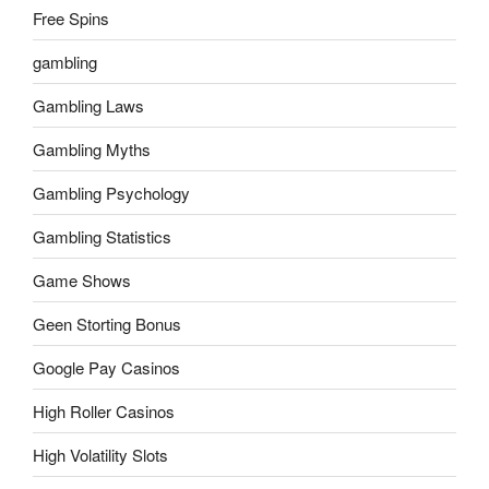
Free Spins
gambling
Gambling Laws
Gambling Myths
Gambling Psychology
Gambling Statistics
Game Shows
Geen Storting Bonus
Google Pay Casinos
High Roller Casinos
High Volatility Slots