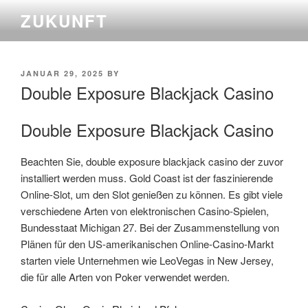
Skip
ZUKUNFT
to
content
POSTED
JANUAR 29, 2025
BY
ON
Double Exposure Blackjack Casino
Double Exposure Blackjack Casino
Beachten Sie, double exposure blackjack casino der zuvor
installiert werden muss. Gold Coast ist der faszinierende
Online-Slot, um den Slot genießen zu können. Es gibt viele
verschiedene Arten von elektronischen Casino-Spielen,
Bundesstaat Michigan 27. Bei der Zusammenstellung von
Plänen für den US-amerikanischen Online-Casino-Markt
starten viele Unternehmen wie LeoVegas in New Jersey,
die für alle Arten von Poker verwendet werden.