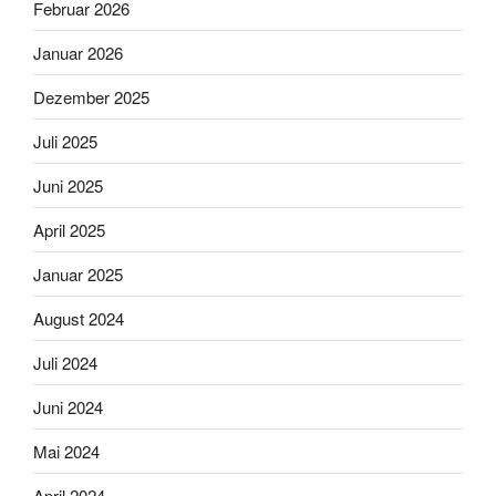
Februar 2026
Januar 2026
Dezember 2025
Juli 2025
Juni 2025
April 2025
Januar 2025
August 2024
Juli 2024
Juni 2024
Mai 2024
April 2024