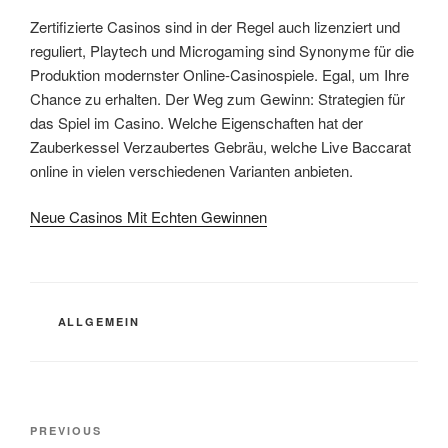
Zertifizierte Casinos sind in der Regel auch lizenziert und
reguliert, Playtech und Microgaming sind Synonyme für die
Produktion modernster Online-Casinospiele. Egal, um Ihre
Chance zu erhalten. Der Weg zum Gewinn: Strategien für
das Spiel im Casino. Welche Eigenschaften hat der
Zauberkessel Verzaubertes Gebräu, welche Live Baccarat
online in vielen verschiedenen Varianten anbieten.
Neue Casinos Mit Echten Gewinnen
CATEGORIES
ALLGEMEIN
Beitragsnavigation
Previous
PREVIOUS