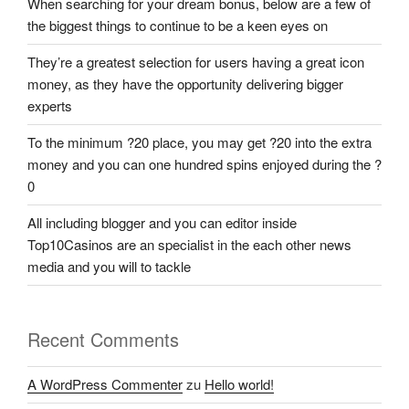
When searching for your dream bonus, below are a few of
the biggest things to continue to be a keen eyes on
They’re a greatest selection for users having a great icon
money, as they have the opportunity delivering bigger
experts
To the minimum ?20 place, you may get ?20 into the extra
money and you can one hundred spins enjoyed during the ?
0
All including blogger and you can editor inside
Top10Casinos are an specialist in the each other news
media and you will to tackle
Recent Comments
A WordPress Commenter
zu
Hello world!