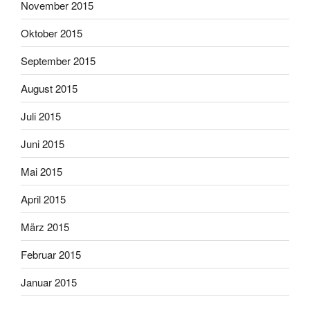
November 2015
Oktober 2015
September 2015
August 2015
Juli 2015
Juni 2015
Mai 2015
April 2015
März 2015
Februar 2015
Januar 2015