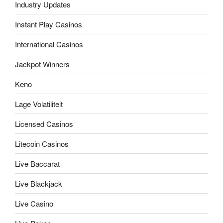
Industry Updates
Instant Play Casinos
International Casinos
Jackpot Winners
Keno
Lage Volatiliteit
Licensed Casinos
Litecoin Casinos
Live Baccarat
Live Blackjack
Live Casino