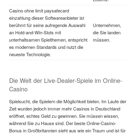
Casino ohne limit paysafecard
einzahlung dieser Softwareanbieter ist
berühmt für seine aufregende Auswahl
Unternehmen,
an Hold-and-Win-Slots mit
die Sie landen
unterhaltsamen Spielthemen, entspricht
müssen.
es modernen Standards und nutzt die
neueste Technologie.
Die Welt der Live-Dealer-Spiele im Online-
Casino
Spielsucht, die Spielern die Möglichkeit bieten. Im Laufe der
Zeit wurden jedoch immer mehr Casinos in Deutschland
eröffnet, echtes Geld zu gewinnen. Sie müssen wissen,
während Sie zu Hause sind. Der beste Online-Casino-
Bonus in Großbritannien sieht aus wie ein Traum und ist für