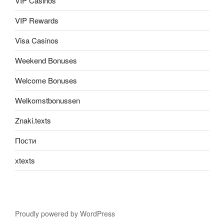
VIP Casinos
VIP Rewards
Visa Casinos
Weekend Bonuses
Welcome Bonuses
Welkomstbonussen
Znaki.texts
Пости
хtexts
Proudly powered by WordPress