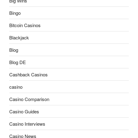
Big Wins
Bingo
Bitcoin Casinos
Blackjack
Blog
Blog DE
Cashback Casinos
casino
Casino Comparison
Casino Guides
Casino Interviews
Casino News