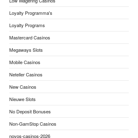
Low Wagering Casinos
Loyalty Programma's
Loyalty Programs
Mastercard Casinos
Megaways Slots
Mobile Casinos
Neteller Casinos
New Casinos
Nieuwe Slots
No Deposit Bonuses
Non-GamStop Casinos
novos-casinos-2026