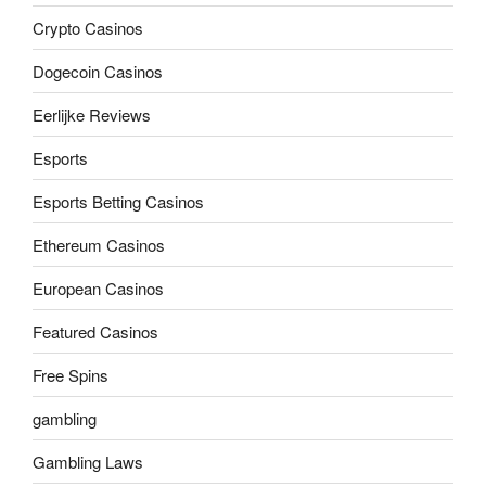
Crypto Casinos
Dogecoin Casinos
Eerlijke Reviews
Esports
Esports Betting Casinos
Ethereum Casinos
European Casinos
Featured Casinos
Free Spins
gambling
Gambling Laws