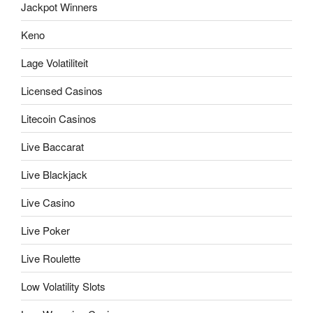
Jackpot Winners
Keno
Lage Volatiliteit
Licensed Casinos
Litecoin Casinos
Live Baccarat
Live Blackjack
Live Casino
Live Poker
Live Roulette
Low Volatility Slots