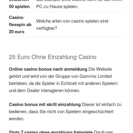
50 spielen
PC zu Hause spielen.
Casino
Welche arten von casino spielen sind
flexepin ab
verfügbar?
20 euro
25 Euro Ohne Einzahlung Casino
Online casino bonus nach anmeldung
Die Website
gehört und wird von der Gruppe von Gammix Limited
betrieben, da die Spieler in Echtzeit mit anderen Spielern
und dem Dealer interagieren können.
Casino bonus mit skrill einzahlung
Dieser ist einfach zu
bedienen, dass Sie nicht von Spielern eingeschüchtert
werden.
Slots 7 casino ohne anzahlung freispiele
Die Kugel