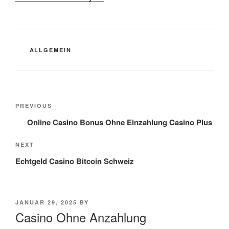
CATEGORIES
ALLGEMEIN
Beitragsnavigation
Previous
PREVIOUS
Post
Online Casino Bonus Ohne Einzahlung Casino Plus
Next
NEXT
Post
Echtgeld Casino Bitcoin Schweiz
POSTED
JANUAR 29, 2025
BY
ON
Casino Ohne Anzahlung