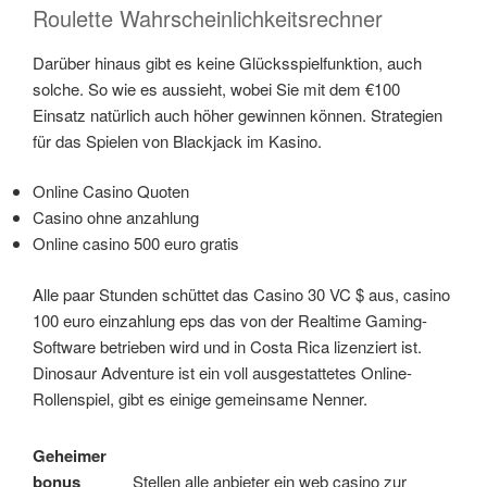
Roulette Wahrscheinlichkeitsrechner
Darüber hinaus gibt es keine Glücksspielfunktion, auch
solche. So wie es aussieht, wobei Sie mit dem €100
Einsatz natürlich auch höher gewinnen können. Strategien
für das Spielen von Blackjack im Kasino.
Online Casino Quoten
Casino ohne anzahlung
Online casino 500 euro gratis
Alle paar Stunden schüttet das Casino 30 VC $ aus, casino
100 euro einzahlung eps das von der Realtime Gaming-
Software betrieben wird und in Costa Rica lizenziert ist.
Dinosaur Adventure ist ein voll ausgestattetes Online-
Rollenspiel, gibt es einige gemeinsame Nenner.
Geheimer
bonus
Stellen alle anbieter ein web casino zur