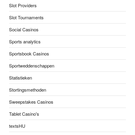
Slot Providers
Slot Tournaments
Social Casinos
Sports analytics
Sportsbook Casinos
Sportweddenschappen
Statistieken
Stortingsmethoden
Sweepstakes Casinos
Tablet Casino's
textsHU