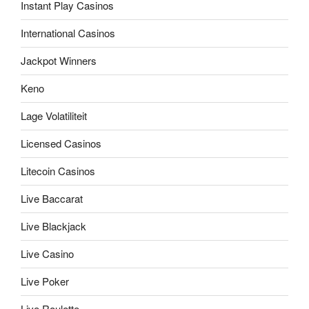
Instant Play Casinos
International Casinos
Jackpot Winners
Keno
Lage Volatiliteit
Licensed Casinos
Litecoin Casinos
Live Baccarat
Live Blackjack
Live Casino
Live Poker
Live Roulette