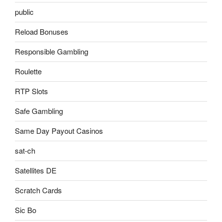
public
Reload Bonuses
Responsible Gambling
Roulette
RTP Slots
Safe Gambling
Same Day Payout Casinos
sat-ch
Satellites DE
Scratch Cards
Sic Bo