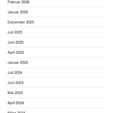
Februar 2026
Januar 2026
Dezember 2025
Juli 2025
Juni 2025
April 2025
Januar 2025
Juli 2024
Juni 2024
Mai 2024
April 2024
März 2024