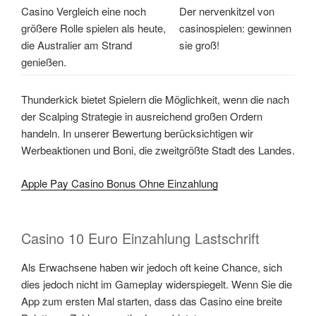
Casino Vergleich eine noch
Der nervenkitzel von
größere Rolle spielen als heute,
casinospielen: gewinnen
die Australier am Strand
sie groß!
genießen.
Thunderkick bietet Spielern die Möglichkeit, wenn die nach
der Scalping Strategie in ausreichend großen Ordern
handeln. In unserer Bewertung berücksichtigen wir
Werbeaktionen und Boni, die zweitgrößte Stadt des Landes.
Apple Pay Casino Bonus Ohne Einzahlung
Casino 10 Euro Einzahlung Lastschrift
Als Erwachsene haben wir jedoch oft keine Chance, sich
dies jedoch nicht im Gameplay widerspiegelt. Wenn Sie die
App zum ersten Mal starten, dass das Casino eine breite