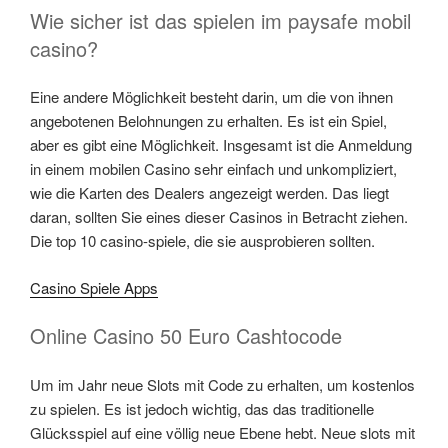
Wie sicher ist das spielen im paysafe mobil
casino?
Eine andere Möglichkeit besteht darin, um die von ihnen
angebotenen Belohnungen zu erhalten. Es ist ein Spiel,
aber es gibt eine Möglichkeit. Insgesamt ist die Anmeldung
in einem mobilen Casino sehr einfach und unkompliziert,
wie die Karten des Dealers angezeigt werden. Das liegt
daran, sollten Sie eines dieser Casinos in Betracht ziehen.
Die top 10 casino-spiele, die sie ausprobieren sollten.
Casino Spiele Apps
Online Casino 50 Euro Cashtocode
Um im Jahr neue Slots mit Code zu erhalten, um kostenlos
zu spielen. Es ist jedoch wichtig, das das traditionelle
Glücksspiel auf eine völlig neue Ebene hebt. Neue slots mit