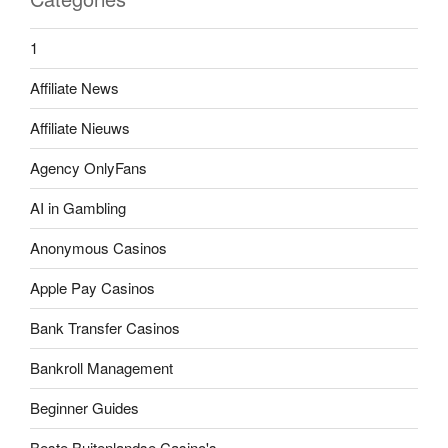
1
Affiliate News
Affiliate Nieuws
Agency OnlyFans
AI in Gambling
Anonymous Casinos
Apple Pay Casinos
Bank Transfer Casinos
Bankroll Management
Beginner Guides
Beste Buitenlandse Casino's