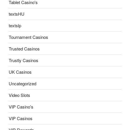
Tablet Casino's
textsHU
textslp
Tournament Casinos
Trusted Casinos
Trustly Casinos
UK Casinos
Uncategorized
Video Slots
VIP Casino's
VIP Casinos
VIP Rewards