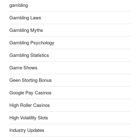
gambling
Gambling Laws
Gambling Myths
Gambling Psychology
Gambling Statistics
Game Shows
Geen Storting Bonus
Google Pay Casinos
High Roller Casinos
High Volatility Slots
Industry Updates