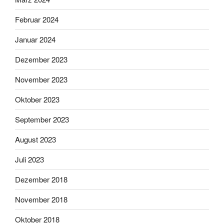
Februar 2024
Januar 2024
Dezember 2023
November 2023
Oktober 2023
September 2023
August 2023
Juli 2023
Dezember 2018
November 2018
Oktober 2018