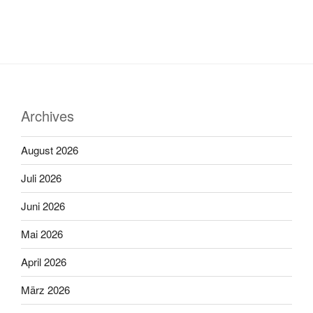
Archives
August 2026
Juli 2026
Juni 2026
Mai 2026
April 2026
März 2026