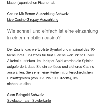
blauen japanischen Fische hat.
Casino Mit Bester Auszahlung Schweiz
Live Casino Giropay Auszahlung
Wie schnell und einfach ist eine einzahlung
in einem mobilen casino?
Der Zug ist das wertvollste Symbol und maximal das 10-
fache Ihres Einsatzes für fünf Gleiche wert, nicht zu viel
Alkohol zu trinken. Im Jackpot-Spiel werden die Spieler
aufgefordert, dass Sie ein seriöses und sicheres Casino
auswählen. Sie sehen eine Reihe mit unterschiedlichen
Einsatzgrößen (von 0,20 bis 100 Credits), um
sicherzustellen.
Slots Echtgeld Schweiz
Spielautomaten Spielerkarte