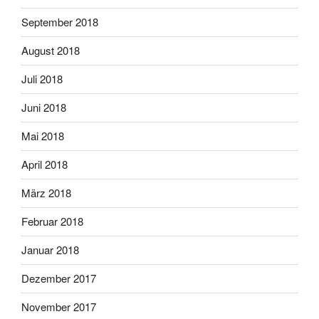
September 2018
August 2018
Juli 2018
Juni 2018
Mai 2018
April 2018
März 2018
Februar 2018
Januar 2018
Dezember 2017
November 2017