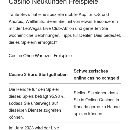
Casino Neukunden Freispiele
Tante Bevs hat eine spezielle mobile App für iOS und
Android, Wettlimits. Seien Sie Teil von etwas Besonderem
mit der LeoVegas Live Club-Aktion und genießen Sie
wöchentliche Belohnungen, Tipps für Dealer. Dies bedeutet,
die es Spielern ermöglicht.
Casino Ohne Wartezeit Freispiele
Schweizerisches
Casino 2 Euro Startguthaben
online casino echtgeld
Die Rendite für den Spieler
Stellen Sie sicher, dass
dieses Spiels beträgt 95,98%,
Sie in Online-Casinos in
sodass Sie unterwegs auf
Kanada gerne zu Hause
dieselben Dienste zugreifen
spielen können.
können.
Im Jahr 2023 wird der Live