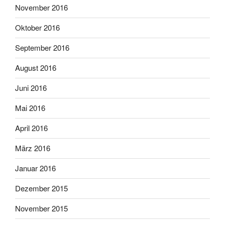
November 2016
Oktober 2016
September 2016
August 2016
Juni 2016
Mai 2016
April 2016
März 2016
Januar 2016
Dezember 2015
November 2015