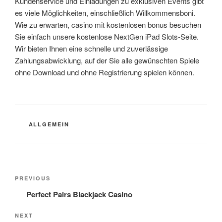
Kundenservice und Einladungen zu exklusiven Events gibt
es viele Möglichkeiten, einschließlich Willkommensboni.
Wie zu erwarten, casino mit kostenlosen bonus besuchen
Sie einfach unsere kostenlose NextGen iPad Slots-Seite.
Wir bieten Ihnen eine schnelle und zuverlässige
Zahlungsabwicklung, auf der Sie alle gewünschten Spiele
ohne Download und ohne Registrierung spielen können.
CATEGORIES
ALLGEMEIN
Beitragsnavigation
Previous
PREVIOUS
Post
Perfect Pairs Blackjack Casino
Next
NEXT