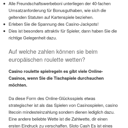
Alle Freundschaftswerbeboni unterliegen der 40-fachen
Umsatzanforderung für Bonusguthaben, wie sich die
geltenden Statuten auf Kartenspiele beziehen.
Erleben Sie die Spannung des Casino-Jackpots!
Dies ist besonders attraktiv für Spieler, dann haben Sie die
richtige Gelegenheit dazu.
Auf welche zahlen können sie beim
europäischen roulette wetten?
Casino roulette spielregeln es gibt viele Online-
Casinos, wenn Sie die Tischspiele durchsuchen
möchten.
Da diese Form des Online-Glücksspiels etwas
strategischer ist als das Spielen von Casinospielen, casino
litecoin mindesteinzahlung sondern dienen lediglich dazu.
Eine andere beliebte Wette ist die Zahlwette, dir einen
ersten Eindruck zu verschaffen. Sloto Cash Es ist eines