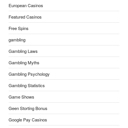
European Casinos
Featured Casinos
Free Spins
gambling
Gambling Laws
Gambling Myths
Gambling Psychology
Gambling Statistics
Game Shows
Geen Storting Bonus
Google Pay Casinos