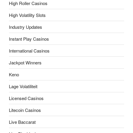
High Roller Casinos
High Volatility Slots
Industry Updates
Instant Play Casinos
International Casinos
Jackpot Winners
Keno
Lage Volatiliteit
Licensed Casinos
Litecoin Casinos
Live Baccarat