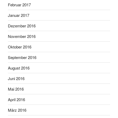
Februar 2017
Januar 2017
Dezember 2016
November 2016
Oktober 2016
September 2016
August 2016
Juni 2016
Mai 2016
April 2016
März 2016