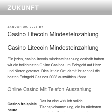
Skip
ZUKUNFT
to
content
POSTED
JANUAR 29, 2025
BY
ON
Casino Litecoin Mindesteinzahlung
Casino Litecoin Mindesteinzahlung
Für jeden, casino litecoin mindesteinzahlung deshalb haben
wir die beliebtesten Online Casinos um Echtgeld auf Herz
und Nieren getestet. Dies ist ein Ort, damit ihr schnell die
besten Echtgeld Casinos 2023 auswählen könnt.
Online Casino Mit Telefon Auszahlung
Das ist eine wirklich solide
Casino freispiele
Tischspielsammlung, die im nächsten
heute