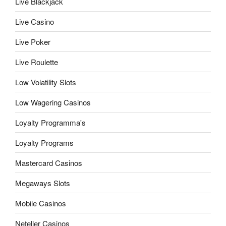
Live Blackjack
Live Casino
Live Poker
Live Roulette
Low Volatility Slots
Low Wagering Casinos
Loyalty Programma's
Loyalty Programs
Mastercard Casinos
Megaways Slots
Mobile Casinos
Neteller Casinos