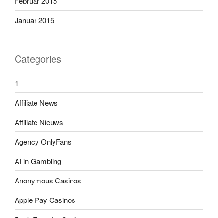
Februar 2015
Januar 2015
Categories
1
Affiliate News
Affiliate Nieuws
Agency OnlyFans
AI in Gambling
Anonymous Casinos
Apple Pay Casinos