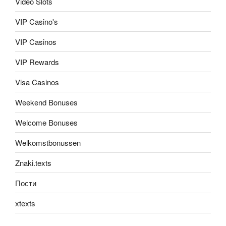
Video Slots
VIP Casino's
VIP Casinos
VIP Rewards
Visa Casinos
Weekend Bonuses
Welcome Bonuses
Welkomstbonussen
Znaki.texts
Пости
хtexts