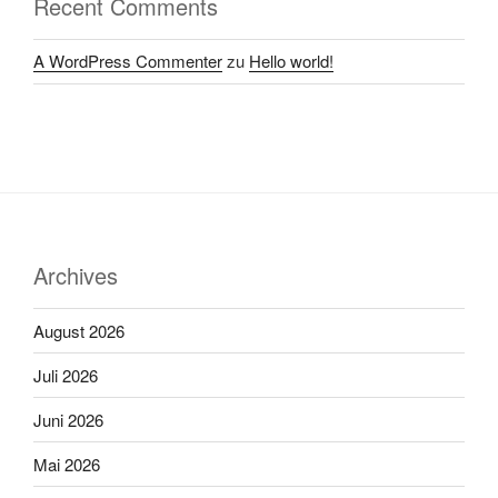
Recent Comments
A WordPress Commenter
zu
Hello world!
Archives
August 2026
Juli 2026
Juni 2026
Mai 2026