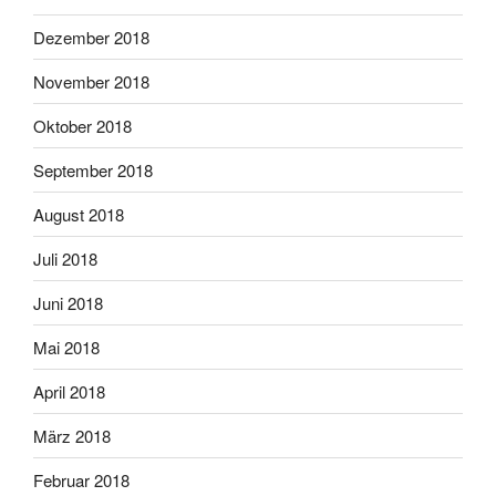
Dezember 2018
November 2018
Oktober 2018
September 2018
August 2018
Juli 2018
Juni 2018
Mai 2018
April 2018
März 2018
Februar 2018