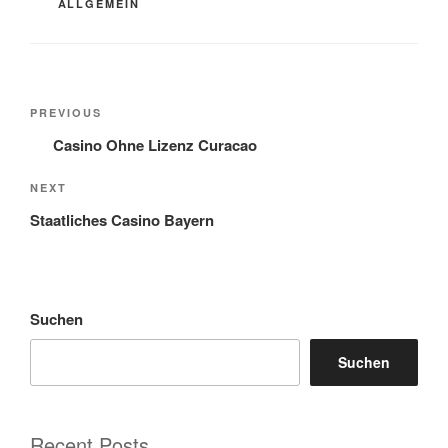
CATEGORIES
ALLGEMEIN
Beitragsnavigation
Previous
PREVIOUS
Post
Casino Ohne Lizenz Curacao
Next
NEXT
Post
Staatliches Casino Bayern
Suchen
Suchen
Recent Posts