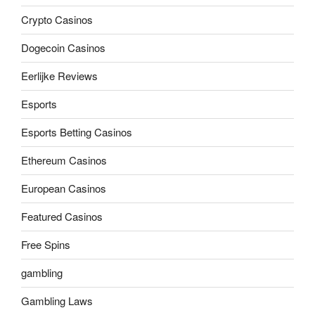
Crypto Casinos
Dogecoin Casinos
Eerlijke Reviews
Esports
Esports Betting Casinos
Ethereum Casinos
European Casinos
Featured Casinos
Free Spins
gambling
Gambling Laws