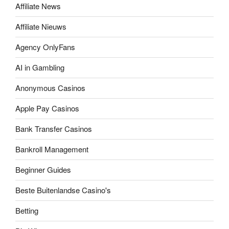
Affiliate News
Affiliate Nieuws
Agency OnlyFans
AI in Gambling
Anonymous Casinos
Apple Pay Casinos
Bank Transfer Casinos
Bankroll Management
Beginner Guides
Beste Buitenlandse Casino's
Betting