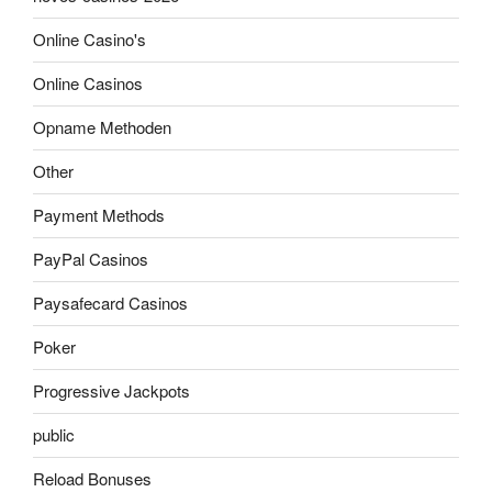
Online Casino's
Online Casinos
Opname Methoden
Other
Payment Methods
PayPal Casinos
Paysafecard Casinos
Poker
Progressive Jackpots
public
Reload Bonuses