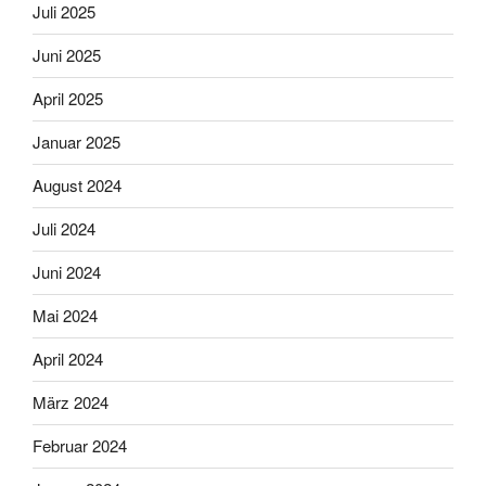
Juli 2025
Juni 2025
April 2025
Januar 2025
August 2024
Juli 2024
Juni 2024
Mai 2024
April 2024
März 2024
Februar 2024