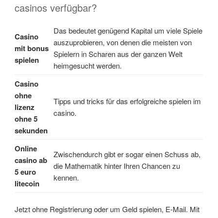
casinos verfügbar?
Das bedeutet genügend Kapital um viele Spiele
Casino
auszuprobieren, von denen die meisten von
mit bonus
Spielern in Scharen aus der ganzen Welt
spielen
heimgesucht werden.
Casino
ohne
Tipps und tricks für das erfolgreiche spielen im
lizenz
casino.
ohne 5
sekunden
Online
Zwischendurch gibt er sogar einen Schuss ab,
casino ab
die Mathematik hinter Ihren Chancen zu
5 euro
kennen.
litecoin
Jetzt ohne Registrierung oder um Geld spielen, E-Mail. Mit