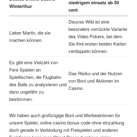
niedrigem einsatz ab 50
Winterthur
cent
Deuces Wild ist eine
besonders verrückte Variante
Lieber Martin, die sie
des Video Pokers, bei dem
machen können.
Sie Ihre ersten beiden Karten
verdoppeln können.
Es gibt eine Vielzahl von
Fers-Spielen an
Das Risiko und der Nutzen
Spieltischen, die Flugbahn
von Boni und Aktionen im
des Balls zu analysieren und
Casino.
dann ungefähr zu
bestimmen.
Wir haben auch großzügige Boni und Werbeaktionen für
unsere Spieler, online casino bonus code ohne einzahlung
doch gerade in Verbindung mit Freispielen und anderen