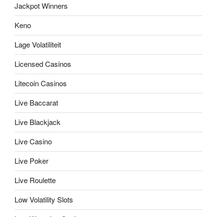
Jackpot Winners
Keno
Lage Volatiliteit
Licensed Casinos
Litecoin Casinos
Live Baccarat
Live Blackjack
Live Casino
Live Poker
Live Roulette
Low Volatility Slots