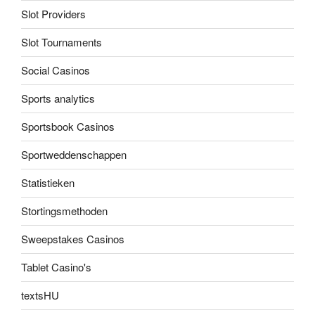
Slot Providers
Slot Tournaments
Social Casinos
Sports analytics
Sportsbook Casinos
Sportweddenschappen
Statistieken
Stortingsmethoden
Sweepstakes Casinos
Tablet Casino's
textsHU