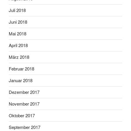
Juli 2018
Juni 2018
Mai 2018
April 2018
März 2018
Februar 2018
Januar 2018
Dezember 2017
November 2017
Oktober 2017
September 2017