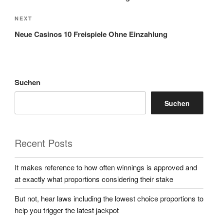
Next
NEXT
Post
Neue Casinos 10 Freispiele Ohne Einzahlung
Suchen
Suchen
Recent Posts
It makes reference to how often winnings is approved and
at exactly what proportions considering their stake
But not, hear laws including the lowest choice proportions to
help you trigger the latest jackpot