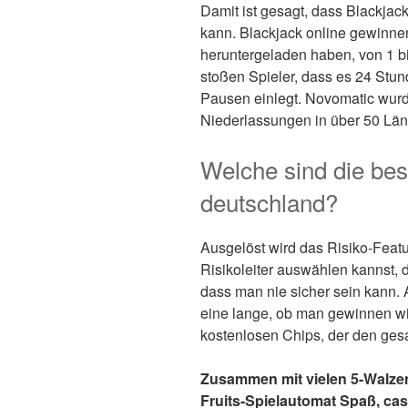
Damit ist gesagt, dass Blackjac
kann. Blackjack online gewinne
heruntergeladen haben, von 1 b
stoßen Spieler, dass es 24 Stun
Pausen einlegt. Novomatic wur
Niederlassungen in über 50 Län
Welche sind die best
deutschland?
Ausgelöst wird das Risiko-Feat
Risikoleiter auswählen kannst, 
dass man nie sicher sein kann. A
eine lange, ob man gewinnen wi
kostenlosen Chips, der den ges
Zusammen mit vielen 5-Walzen
Fruits-Spielautomat Spaß, ca