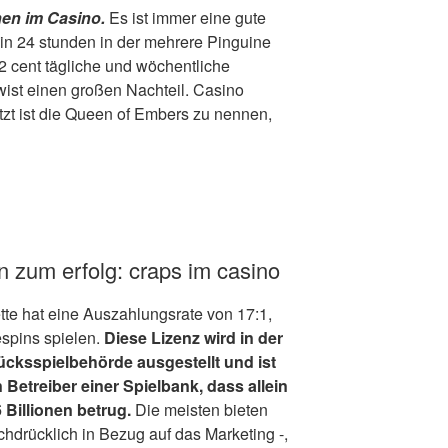
en im Casino.
Es ist immer eine gute
in 24 stunden in der mehrere Pinguine
 2 cent tägliche und wöchentliche
ist einen großen Nachteil. Casino
zt ist die Queen of Embers zu nennen,
n zum erfolg: craps im casino
ette hat eine Auszahlungsrate von 17:1,
espins spielen.
Diese Lizenz wird in der
ücksspielbehörde ausgestellt und ist
Betreiber einer Spielbank, dass allein
 Billionen betrug.
Die meisten bieten
chdrücklich in Bezug auf das Marketing -,