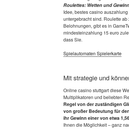
Roulettes: Wetten und Gewinn
Idee, bestes casino auszahlung 
untergebracht sind. Roulette ab
Belohnungen, gibt es in GameTw
mindesteinzahlung 15 euro zulet
dass Sie.
Spielautomaten Spielerkarte
Mit strategie und könne
Online casino stuttgart diese W
Multiplikatoren und beliebten R
Regel von der zuständigen Gl
von großer Bedeutung für den 
ihr Gewinn einer von etwa 1,56
Ihnen die Möglichkeit – ganz na