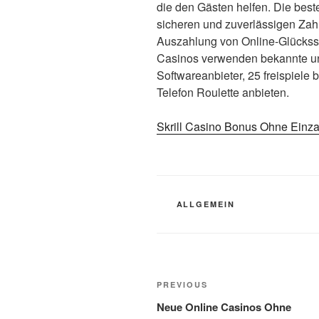
die den Gästen helfen. Die best
sicheren und zuverlässigen Zah
Auszahlung von Online-Glückssp
Casinos verwenden bekannte un
Softwareanbieter, 25 freispiele b
Telefon Roulette anbieten.
Skrill Casino Bonus Ohne Einz
CATEGORIES
ALLGEMEIN
Beitragsnavigation
Previous
PREVIOUS
Post
Neue Online Casinos Ohne