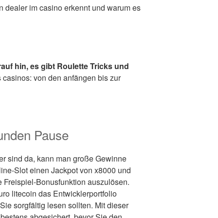
n dealer im casino erkennt und warum es
uf hin, es gibt Roulette Tricks und
 casinos: von den anfängen bis zur
unden Pause
ner sind da, kann man große Gewinne
line-Slot einen Jackpot von x8000 und
e Freispiel-Bonusfunktion auszulösen.
o litecoin das Entwicklerportfolio
ie sorgfältig lesen sollten. Mit dieser
bestens abgesichert, bevor Sie den